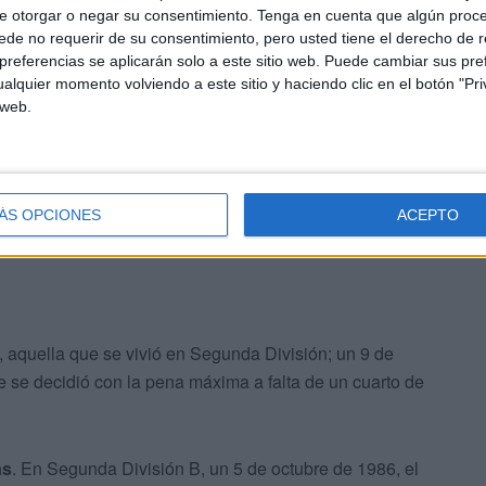
e otorgar o negar su consentimiento.
Tenga en cuenta que algún proc
ro en Segunda División B, goles de Mañuz, Santi y Martín
de no requerir de su consentimiento, pero usted tiene el derecho de r
referencias se aplicarán solo a este sitio web. Puede cambiar sus pref
alquier momento volviendo a este sitio y haciendo clic en el botón "Pri
n fructíferas como las recepciones al Burgos. En las tres
 web.
rotas, además sin haber marcado ningún gol
en sus
ÁS OPCIONES
ACEPTO
, aquella que se vivió en Segunda División; un 9 de
 se decidió con la pena máxima a falta de un cuarto de
as
. En Segunda División B, un 5 de octubre de 1986, el