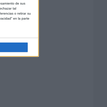
esamiento de sus
echazar tal
erencias o retirar su
vacidad" en la parte