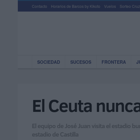
Contacto
Horarios de Barcos by Kikoto
Vuelos
Sorteo Cruz
SOCIEDAD
SUCESOS
FRONTERA
J
El Ceuta nunca
El equipo de José Juan visita el estadio b
estadio de Castilla