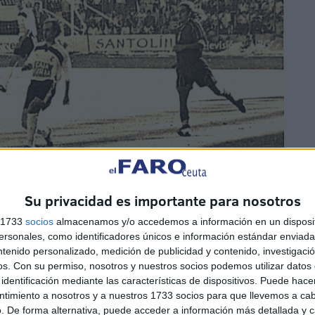
Su privacidad es importante para nosotros
s 1733
socios
almacenamos y/o accedemos a información en un disposit
sonales, como identificadores únicos e información estándar enviada 
partidos, cero goles
ntenido personalizado, medición de publicidad y contenido, investigaci
os.
Con su permiso, nosotros y nuestros socios podemos utilizar datos 
identificación mediante las características de dispositivos. Puede hacer
al
Burgos
.
La primera, también en el Alfonso Murube, fue
ntimiento a nosotros y a nuestros 1733 socios para que llevemos a ca
s de Almagro y doblete de Ortiz).La segunda victoria, en
. De forma alternativa, puede acceder a información más detallada y 