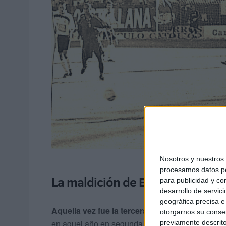
Nosotros y nuestro
procesamos datos per
La maldición de El Plantío: tres 
para publicidad y co
desarrollo de servici
geográfica precisa e 
Aquella vez fue la tercera vez que se le ganó 
otorgarnos su conse
en aquel año en segunda división y por 3-0 (gole
previamente descrito