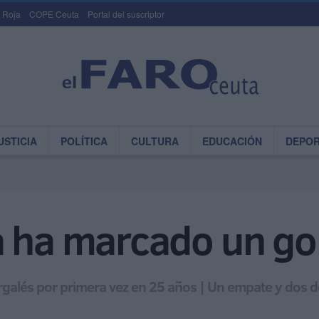
 Roja
COPE Ceuta
Portal del suscriptor
USTICIA
POLÍTICA
CULTURA
EDUCACIÓN
DEPO
 ha marcado un gol 
urgalés por primera vez en 25 años | Un empate y dos der