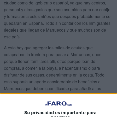
ciudad como del gobierno español, ya que hay centros,
personal y otros gastos que son asumidos para dar cobijo
y formación a estos niños que después probablemente se
quedarán en España. Todo sin contar con los inmigrantes
ilegales que llegan de Marruecos y que muchos son de
ese país.
A esto hay que agregar los miles de ceutíes que
colapsaban la frontera para pasar a Marruecos, unos
porque tienen familiares allí, otros porque iban de
compras, a comer, a la playa, a hacer turismo o para
disfrutar de sus casas, generalmente en la costa. Todo
esto suponía un aporte considerable de beneficios a
Marruecos que deben cuantificarse para añadir a las
anteriores ventajas que Ceuta genera para dicho país.
Mención aparte merecen los miles de marroquíes
Su privacidad es importante para
“atrapados” en España por el cierre de sus fronteras y que