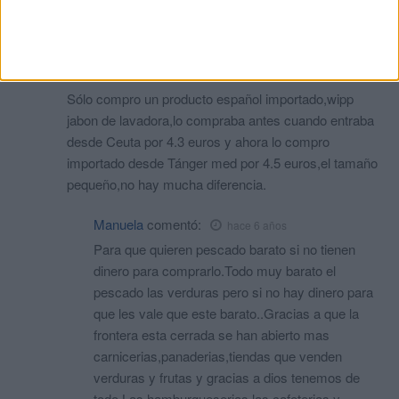
aumentaba sus precios en Tetuán.
Yo no soy consumidor de productos de alimentación
españoles,prefiero los marroquíes.
Sólo compro un producto español importado,wipp
jabon de lavadora,lo compraba antes cuando entraba
desde Ceuta por 4.3 euros y ahora lo compro
importado desde Tánger med por 4.5 euros,el tamaño
pequeño,no hay mucha diferencia.
Manuela
comentó:
hace 6 años
Para que quieren pescado barato si no tienen
dinero para comprarlo.Todo muy barato el
pescado las verduras pero si no hay dinero para
que les vale que este barato..Gracias a que la
frontera esta cerrada se han abierto mas
carnicerias,panaderias,tiendas que venden
verduras y frutas y gracias a dios tenemos de
todo.Las hamburgueserias las cafeterias y