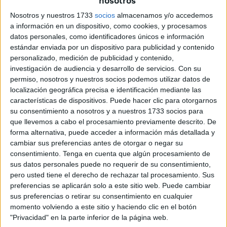
nosotros
subsisten de las ayudas que se les prestan en ciudades
Nosotros y nuestros 1733
socios
almacenamos y/o accedemos
como Ceuta y otras.
a información en un dispositivo, como cookies, y procesamos
datos personales, como identificadores únicos e información
Todo ello sin tener en cuenta los rumores no confirmados
estándar enviada por un dispositivo para publicidad y contenido
que aseguran la supresión del puerto de Ceuta como paso
personalizado, medición de publicidad y contenido,
de los trabajadores marroquíes que regresan a su país en
investigación de audiencia y desarrollo de servicios.
Con su
la llamada Operación Paso del Estrecho (OPE). En 2019
permiso, nosotros y nuestros socios podemos utilizar datos de
localización geográfica precisa e identificación mediante las
fueron 3.340.000 viajeros los afectadas por el dispositivo y
características de dispositivos. Puede hacer clic para otorgarnos
el número de vehículos 760.000.
su consentimiento a nosotros y a nuestros 1733 socios para
que llevemos a cabo el procesamiento previamente descrito. De
Pero es que España moviliza 21.000 personas entre
forma alternativa, puede acceder a información más detallada y
Fuerzas y Cuerpos de Seguridad del Estado, personal
cambiar sus preferencias antes de otorgar o negar su
sanitario, traductores, miembros de Cruz Roja y las
consentimiento.
Tenga en cuenta que algún procesamiento de
sus datos personales puede no requerir de su consentimiento,
Autoridades Portuarias, tomando unas costosas medidas
pero usted tiene el derecho de rechazar tal procesamiento. Sus
adicionales como la apertura del Área de Emergencias de
preferencias se aplicarán solo a este sitio web. Puede cambiar
Los Barrios con capacidad de estacionamiento para 2.000
sus preferencias o retirar su consentimiento en cualquier
vehículos y 10.000 pasajeros.
momento volviendo a este sitio y haciendo clic en el botón
"Privacidad" en la parte inferior de la página web.