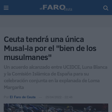
Ceuta tendrá una única
Musal-la por el "bien de los
musulmanes"
Un acuerdo alcanzado entre UCIDCE, Luna Blanca
y la Comisión Islámica de España para su
celebración conjunta en la explanada de Loma
Margarita
Por
El Faro de Ceuta
25/04/2022 - 22:46