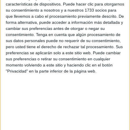
características de dispositivos. Puede hacer clic para otorgarnos
en el que verifica que, tras reunirse el delegado de dicha
su consentimiento a nosotros y a nuestros 1733 socios para
entidad, el presidente de la
UCIDCE
y el vicepresidente de
que llevemos a cabo el procesamiento previamente descrito. De
Luna Blanca
, se ha decidido por acuerdo de todos y por la
forma alternativa, puede acceder a información más detallada y
cambiar sus preferencias antes de otorgar o negar su
unidad de la comunidad que el rezo colectivo de final de
consentimiento.
Tenga en cuenta que algún procesamiento de
Ramadán sea único y se celebrará en la explanada de
sus datos personales puede no requerir de su consentimiento,
Loma Margarita. No habrá dos separados como en otros
pero usted tiene el derecho de rechazar tal procesamiento. Sus
años.
preferencias se aplicarán solo a este sitio web. Puede cambiar
sus preferencias o retirar su consentimiento en cualquier
Tras la pandemia que se ha producido, el confinamiento y
momento volviendo a este sitio y haciendo clic en el botón
la imposibilidad de hacer el rezo colectivo ahora se vivía
"Privacidad" en la parte inferior de la página web.
un momento de mucha importancia. Ha habido
“innumerables pérdidas de personas” y “hemos empezado
a tener en cuenta un antes y un después de la pandemia.
Esto ha supuesto un punto de inflexión para todos los
ciudadanos de la ciudad y más concretamente para la
comunidad musulmana
”, exponen en la nota de prensa.