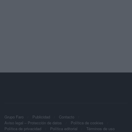
Grupo Faro
Publicidad
Contacto
Aviso legal – Protección de datos
Política de cookies
Política de privacidad
Política editorial
Términos de uso