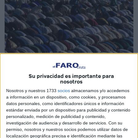
Su privacidad es importante para
nosotros
Imagen de archivo
Nosotros y nuestros 1733
socios
almacenamos y/o accedemos
a información en un dispositivo, como cookies, y procesamos
datos personales, como identificadores únicos e información
estándar enviada por un dispositivo para publicidad y contenido
Se puede hablar de acuerdo histórico, porque Ceuta por
personalizado, medición de publicidad y contenido,
fin tendrá una única
Musal-la
. Y es que este mismo lunes
investigación de audiencia y desarrollo de servicios.
Con su
por la noche la Comisión Islámica a través de la
permiso, nosotros y nuestros socios podemos utilizar datos de
localización geográfica precisa e identificación mediante las
delegación en nuestra ciudad ha emitido un comunicado