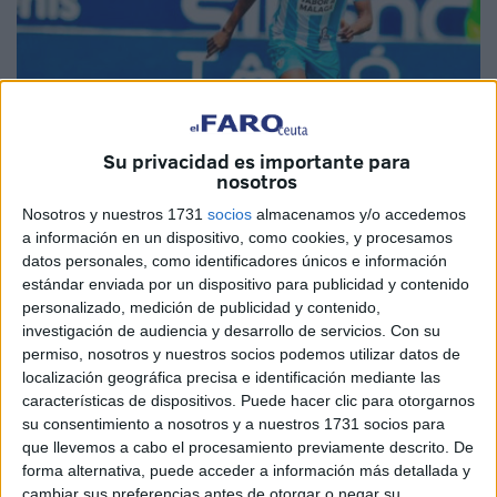
Su privacidad es importante para
nosotros
Nosotros y nuestros 1731
socios
almacenamos y/o accedemos
Imagen cedida
a información en un dispositivo, como cookies, y procesamos
datos personales, como identificadores únicos e información
estándar enviada por un dispositivo para publicidad y contenido
personalizado, medición de publicidad y contenido,
investigación de audiencia y desarrollo de servicios.
Con su
La
Agrupación Deportiva Ceuta
sigue buscando
permiso, nosotros y nuestros socios podemos utilizar datos de
refuerzos para confeccionar su plantilla de cara a esta
localización geográfica precisa e identificación mediante las
temporada. Con la marcha de
Lolo González
, el club
características de dispositivos. Puede hacer clic para otorgarnos
piensa en Moussa Diarra, central del
Málaga CF
como
su consentimiento a nosotros y a nuestros 1731 socios para
que llevemos a cabo el procesamiento previamente descrito. De
sustitución.
forma alternativa, puede acceder a información más detallada y
cambiar sus preferencias antes de otorgar o negar su