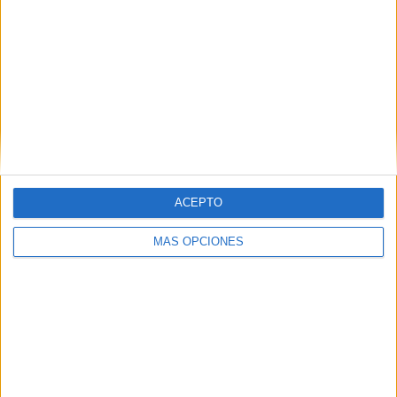
Almenara que vienen a reforzar la plantilla hasta final de
temporada.
Tags:
AD Ceuta
deportes
Fútbol
Related
Posts
Milagros Tolón defiende que la final del
Mundial 2030 se juegue en España: "Nos
la merecemos"
ACEPTO
HACE 2 HORAS
MÁS OPCIONES
Derrota en el primer test de
pretemporada del Ceuta B (2-0)
HACE 21 HORAS
El Imperio AD Ceuta renueva a Alejandro
Rodríguez
HACE 21 HORAS