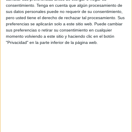
Desde la
dirección deportiva
hay un interés en hacerse
consentimiento.
Tenga en cuenta que algún procesamiento de
con los servicios del jugador natural de Mali, y podría ser
sus datos personales puede no requerir de su consentimiento,
un futbolista interesante en los planes de José Juan
pero usted tiene el derecho de rechazar tal procesamiento. Sus
Romero para el final de campaña.
preferencias se aplicarán solo a este sitio web. Puede cambiar
sus preferencias o retirar su consentimiento en cualquier
Es una información que adelantaron los compañeros de
momento volviendo a este sitio y haciendo clic en el botón
"Privacidad" en la parte inferior de la página web.
Radio Marca Málaga: “Desean hacerse con los servicios
del central en forma de cesión para este mercado”. No sólo
esta radio se hizo eco de esta información sino que
también el medio local 101 Televisión de Málaga confirmó
este interés de los de Luhay Hamido en hacerse con
Diarra.
No obstante dicen que “la operación no se ha cerrado”.
Moussa Diarra, de 24 años, es un central de gran
envergadura y con buena capacidad de anticipación. Su
presencia en la zaga malaguista ha sido limitada en la
presente temporada, lo que habría facilitado las