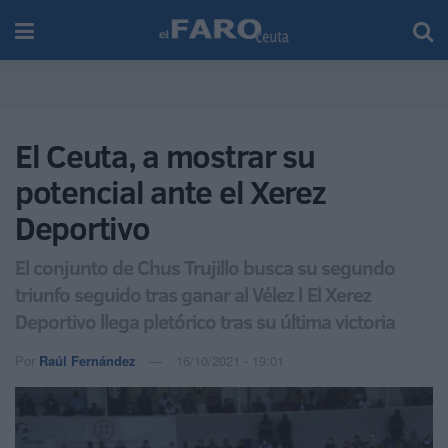
El Ceuta, a mostrar su
potencial ante el Xerez
Deportivo
El conjunto de Chus Trujillo busca su segundo
triunfo seguido tras ganar al Vélez l El Xerez
Deportivo llega pletórico tras su última victoria
Por
Raúl Fernández
16/10/2021 - 19:01