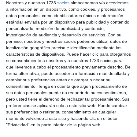
Deportivo instalado ya en puestos de play-off. Los de Chus
Nosotros y nuestros 1733
socios
almacenamos y/o accedemos
a información en un dispositivo, como cookies, y procesamos
Trujillo llegarán a esta cita confiados tras conseguir la
datos personales, como identificadores únicos e información
victoria en el último
encuentro
en casa en el último minuto
estándar enviada por un dispositivo para publicidad y contenido
ante el Vélez.
personalizado, medición de publicidad y contenido,
investigación de audiencia y desarrollo de servicios.
Con su
Los blancos están encaminados en casa, donde mejoran
permiso, nosotros y nuestros socios podemos utilizar datos de
su juego y además le están viniendo buenos resultados. A
localización geográfica precisa e identificación mediante las
características de dispositivos. Puede hacer clic para otorgarnos
domicilio tampoco lo ha hecho, aunque en el último
su consentimiento a nosotros y a nuestros 1733 socios para
desplazamiento ante el Montijo no sacó su mejor versión.
que llevemos a cabo el procesamiento previamente descrito. De
forma alternativa, puede acceder a información más detallada y
cambiar sus preferencias antes de otorgar o negar su
consentimiento.
Tenga en cuenta que algún procesamiento de
sus datos personales puede no requerir de su consentimiento,
pero usted tiene el derecho de rechazar tal procesamiento. Sus
preferencias se aplicarán solo a este sitio web. Puede cambiar
Es eso lo que quiere recuperar Chus Trujillo, una buena
sus preferencias o retirar su consentimiento en cualquier
imagen y sobre todo mantener el juego del ‘Murube’. Este
momento volviendo a este sitio y haciendo clic en el botón
sábado le toca jugar ante un equipo que la temporada
"Privacidad" en la parte inferior de la página web.
pasada le endosó un claro 3-0, en uno de los peores