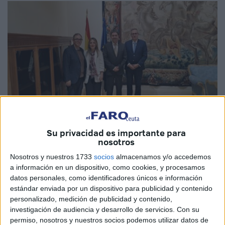
Su privacidad es importante para
Imagen cedida
nosotros
Nosotros y nuestros 1733
socios
almacenamos y/o accedemos
a información en un dispositivo, como cookies, y procesamos
datos personales, como identificadores únicos e información
La consejera de Educación, Cultura y Juventud de Ceuta,
estándar enviada por un dispositivo para publicidad y contenido
Pilar Orozco
, ha mantenido una reunión de trabajo en
personalizado, medición de publicidad y contenido,
Madrid con el
secretario de Estado de Educación
,
investigación de audiencia y desarrollo de servicios.
Con su
Abelardo de la Rosa, para abordar los retos del sistema de
permiso, nosotros y nuestros socios podemos utilizar datos de