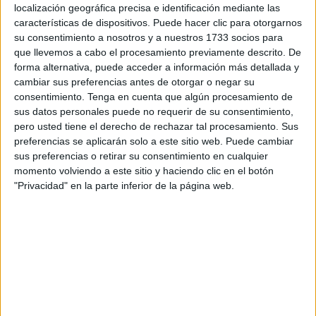
localización geográfica precisa e identificación mediante las
enseñanza en la ciudad autónoma.
características de dispositivos. Puede hacer clic para otorgarnos
su consentimiento a nosotros y a nuestros 1733 socios para
El punto central del encuentro, de acuerdo con la
que llevemos a cabo el procesamiento previamente descrito. De
información que ha sido trasladada este miércoles desde
forma alternativa, puede acceder a información más detallada y
la Ciudad, ha sido la propuesta para elaborar un
estudio
cambiar sus preferencias antes de otorgar o negar su
pormenorizado de la realidad socioeducativa de Ceuta
,
consentimiento.
Tenga en cuenta que algún procesamiento de
sus datos personales puede no requerir de su consentimiento,
el cual será desarrollado en colaboración con la
UNED
.
pero usted tiene el derecho de rechazar tal procesamiento. Sus
preferencias se aplicarán solo a este sitio web. Puede cambiar
Este diagnóstico busca ser el pilar fundamental para crear
sus preferencias o retirar su consentimiento en cualquier
un
plan socioeducativo específico
, diseñado de forma
momento volviendo a este sitio y haciendo clic en el botón
estratégica y participativa con la comunidad educativa y
"Privacidad" en la parte inferior de la página web.
otros agentes sociales. Según la consejera, el objetivo
final es alcanzar un
“pacto común por la educación en
Ceuta”
que responda a las necesidades reales de los
estudiantes.
Incorporación de enfermeras y