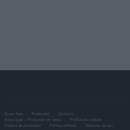
Grupo Faro
Publicidad
Contacto
Aviso legal – Protección de datos
Política de cookies
Política de privacidad
Política editorial
Términos de uso