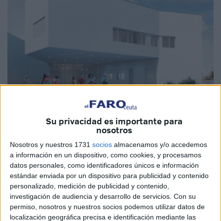
Su privacidad es importante para
Imagen de archivo
nosotros
Nosotros y nuestros 1731
socios
almacenamos y/o accedemos
a información en un dispositivo, como cookies, y procesamos
datos personales, como identificadores únicos e información
Ceuta Ya!
ha anunciado que llevará al próximo
Pleno
la
estándar enviada por un dispositivo para publicidad y contenido
"polémica que, desde hace años, rodea a la
parcela del
personalizado, medición de publicidad y contenido,
Brull"
. El partido, que lidera Mohamed Mustafa, ha
investigación de audiencia y desarrollo de servicios.
Con su
presentado una
interpelación
al respecto de este asunto,
permiso, nosotros y nuestros socios podemos utilizar datos de
localización geográfica precisa e identificación mediante las
que considera “un verdadero desmadre sobre el que nadie