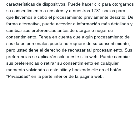
características de dispositivos. Puede hacer clic para otorgarnos
dice algo que se salga de lugares comunes que no aclaran
su consentimiento a nosotros y a nuestros 1731 socios para
nada”.
que llevemos a cabo el procesamiento previamente descrito. De
forma alternativa, puede acceder a información más detallada y
En opinión de Ceuta Ya!, "el
Gobierno de Vivas lleva
cambiar sus preferencias antes de otorgar o negar su
mucho tiempo martilleando a la opinión pública
con
consentimiento.
Tenga en cuenta que algún procesamiento de
sus datos personales puede no requerir de su consentimiento,
esa bobada de la ‘
lealtad institucional
’, una especie de
pero usted tiene el derecho de rechazar tal procesamiento. Sus
‘comodín’ que sirve para no tener que dar explicaciones de
preferencias se aplicarán solo a este sitio web. Puede cambiar
los
innumerables atropellos
que, en evidente
sus preferencias o retirar su consentimiento en cualquier
complicidad, cometen
conjuntamente las dos
momento volviendo a este sitio y haciendo clic en el botón
administraciones”.
"Privacidad" en la parte inferior de la página web.
Uno de estos casos, desde el punto de vista de la
formación autonomista
, se da en el
ámbito educativo
.
Cesión de la parcela y falta de
responsabilidades