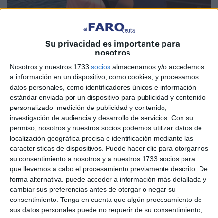
Imagen de archivo
Su privacidad es importante para
nosotros
Nosotros y nuestros 1733
socios
almacenamos y/o accedemos
a información en un dispositivo, como cookies, y procesamos
El Gobierno de Ceuta sigue en el empeño de buscar una
datos personales, como identificadores únicos e información
solución para disminuir el número de desempleados.
estándar enviada por un dispositivo para publicidad y contenido
personalizado, medición de publicidad y contenido,
Con un nuevo contrato encima de la mesa, que ya cuenta
investigación de audiencia y desarrollo de servicios.
Con su
permiso, nosotros y nuestros socios podemos utilizar datos de
con su aprobación, lo que se pretende es la
localización geográfica precisa e identificación mediante las
implementación del ‘Plan Ceuta’ de resiliencia turística
características de dispositivos. Puede hacer clic para otorgarnos
para la consecución, mediante varios proyectos, de la
su consentimiento a nosotros y a nuestros 1733 socios para
meta general de convertir a la ciudad en un destino de
que llevemos a cabo el procesamiento previamente descrito. De
forma alternativa, puede acceder a información más detallada y
primer orden.
cambiar sus preferencias antes de otorgar o negar su
consentimiento.
Tenga en cuenta que algún procesamiento de
Ceuta se merece ser un destino atrayente para los turistas
sus datos personales puede no requerir de su consentimiento,
pero para eso hay que trabajarlo desde la cuna. No es fácil