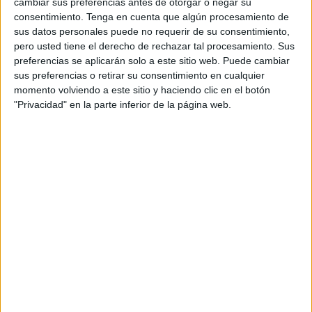
Estas declaraciones, que salen a la luz más de veinte
cambiar sus preferencias antes de otorgar o negar su
consentimiento.
Tenga en cuenta que algún procesamiento de
años después del incidente, aportan un nuevo y polémico
sus datos personales puede no requerir de su consentimiento,
elemento al debate sobre la
soberanía de las ciudades
pero usted tiene el derecho de rechazar tal procesamiento. Sus
autónomas españolas
en el norte de África. Aunque
preferencias se aplicarán solo a este sitio web. Puede cambiar
Marruecos ha reivindicado históricamente Ceuta y
sus preferencias o retirar su consentimiento en cualquier
momento volviendo a este sitio y haciendo clic en el botón
Melilla
, nunca se había hecho público que un dirigente
"Privacidad" en la parte inferior de la página web.
europeo de alto nivel hubiera planteado cederlas como
solución diplomática.
Una crisis al borde del conflicto
armado
El documental, producido por
La Aventura
y emitido por
RTVE
, reconstruye con imágenes de archivo y testimonios
directos los
cinco días de julio de 2002
en los que
Marruecos ocupó el islote de Perejil
con una docena de
soldados.