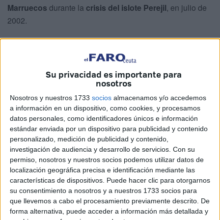
Marruecos
durante la
crisis del islote Perejil
, en julio de
2002.
Así lo asegura en el
documental
Perejil, la guerra que no
fue
, recientemente estrenado, que repasa los tensos días
de aquella confrontación entre España y Marruecos por el
Su privacidad es importante para
control del pequeño islote deshabitado.
nosotros
Nosotros y nuestros 1733
socios
almacenamos y/o accedemos
Según informa el medio
El Confidencial
, en el
a información en un dispositivo, como cookies, y procesamos
documental Aznar afirma que Francia adoptó una posición
datos personales, como identificadores únicos e información
claramente favorable a Marruecos. “Chirac me dijo que lo
estándar enviada por un dispositivo para publicidad y contenido
mejor era entregar
Ceuta, Melilla y el Sáhara Occidental
”,
personalizado, medición de publicidad y contenido,
relata el expresidente, quien asegura que rechazó
investigación de audiencia y desarrollo de servicios.
Con su
permiso, nosotros y nuestros socios podemos utilizar datos de
rotundamente la sugerencia por considerarla una
localización geográfica precisa e identificación mediante las
intromisión inadmisible en los intereses de la política
características de dispositivos. Puede hacer clic para otorgarnos
exterior española. “Le respondí que no, que de ninguna
su consentimiento a nosotros y a nuestros 1733 socios para
manera”, ha agregado.
que llevemos a cabo el procesamiento previamente descrito. De
forma alternativa, puede acceder a información más detallada y