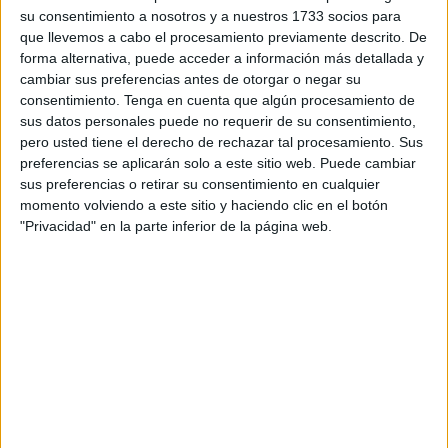
encuentro se disputará el
sábado 16 de mayo a las
su consentimiento a nosotros y a nuestros 1733 socios para
16:15
, la penúltima fecha del estadio caballa para la
que llevemos a cabo el procesamiento previamente descrito. De
temporada 25/25.
forma alternativa, puede acceder a información más detallada y
cambiar sus preferencias antes de otorgar o negar su
La última visita del Málaga
consentimiento.
Tenga en cuenta que algún procesamiento de
sus datos personales puede no requerir de su consentimiento,
pero usted tiene el derecho de rechazar tal procesamiento. Sus
La última vez que el Málaga visitó el Alfonso Murube
,
preferencias se aplicarán solo a este sitio web. Puede cambiar
fue un 14 de enero de 2024, un encuentro de dulce
sus preferencias o retirar su consentimiento en cualquier
recuerdo de aquel trienio caballa en Primera Federación.
momento volviendo a este sitio y haciendo clic en el botón
"Privacidad" en la parte inferior de la página web.
Venía un Málaga recién bajado de Segunda en una
jornada 19 en la que el Ceuta tendría mucho que decir.
Comenzaron ganando los caballas con tanto de Cedric
Teguía. En la segunda parte, los andaluces le dieron la
vuelta al marcador.
Pero Sofiane El Ftouhi firmó sus
mejores cinco minutos en su corto periplo en Ceuta
; el
ariete marcó dos goles para darle la vuelta.
La última vez que se enfrentaron ambos fue en la jornada