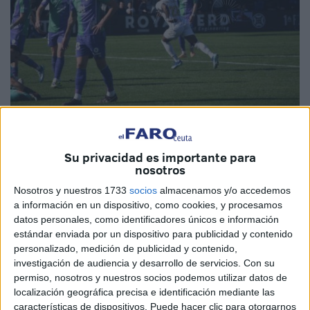
Imagen de archivo
Su privacidad es importante para
nosotros
La Agrupación Deportiva Ceuta
ya empieza a conocer
Nosotros y nuestros 1733
socios
almacenamos y/o accedemos
a información en un dispositivo, como cookies, y procesamos
los últimos horarios de la temporada.
Los últimos detalles
datos personales, como identificadores únicos e información
de un curso al que lo único que le queda es disfrutar
.
estándar enviada por un dispositivo para publicidad y contenido
personalizado, medición de publicidad y contenido,
Es por ello que la liga ha hecho público el horario de la
investigación de audiencia y desarrollo de servicios.
Con su
penúltima
jornada de Liga Hypermotion
, cuando el
permiso, nosotros y nuestros socios podemos utilizar datos de
Ceuta recibirá al
Málaga CF
en el Alfonso Murube. El
localización geográfica precisa e identificación mediante las
características de dispositivos. Puede hacer clic para otorgarnos