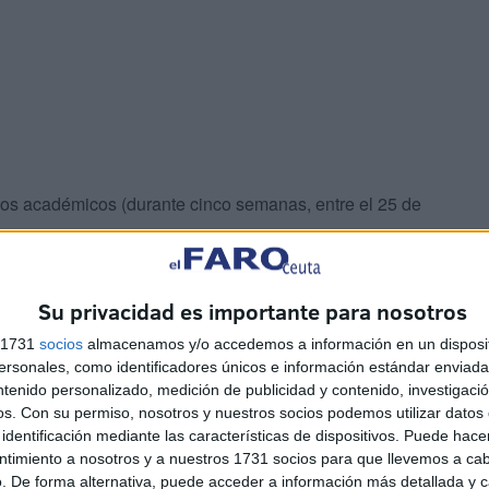
ios académicos (durante cinco semanas, entre el 25 de
Su privacidad es importante para nosotros
s 1731
socios
almacenamos y/o accedemos a información en un disposit
sonales, como identificadores únicos e información estándar enviada 
ntenido personalizado, medición de publicidad y contenido, investigaci
os.
Con su permiso, nosotros y nuestros socios podemos utilizar datos 
, las de Salento (Lecce, Italia) y del Egeo (Lesbos,
identificación mediante las características de dispositivos. Puede hacer
telemáticas en inglés.
ntimiento a nosotros y a nuestros 1731 socios para que llevemos a ca
. De forma alternativa, puede acceder a información más detallada y 