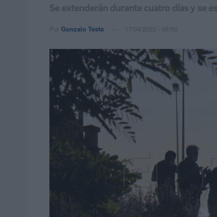
Se extenderán durante cuatro días y se e
Por
Gonzalo Testa
17/04/2022 - 06:50