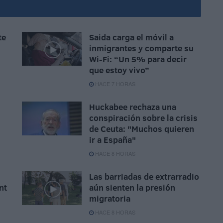
te
Saida carga el móvil a
n
inmigrantes y comparte su
Wi-Fi: “Un 5% para decir
que estoy vivo”
HACE 7 HORAS
Huckabee rechaza una
conspiración sobre la crisis
de Ceuta: "Muchos quieren
ir a España"
HACE 8 HORAS
Las barriadas de extrarradio
nt
aún sienten la presión
migratoria
HACE 8 HORAS