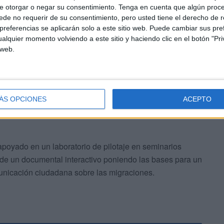
a UGR, Domingo Sánchez-Mesa, busca desarrollar un
e otorgar o negar su consentimiento.
Tenga en cuenta que algún proc
de no requerir de su consentimiento, pero usted tiene el derecho de r
studios de Frontera y la Comunicación. Este máster
referencias se aplicarán solo a este sitio web. Puede cambiar sus pref
inas de los estudios en comunicación a través de nuevos
alquier momento volviendo a este sitio y haciendo clic en el botón "Pri
 imagología, la sociología y geografía humana de las
 web.
ismo social a través de la comunicación de derechos.
ÁS OPCIONES
ACEPTO
apoyado en un laboratorio de pilotaje en seminarios
o de un documental interactivo poniendo las bases para un
municación ciudadana sobre las migraciones.