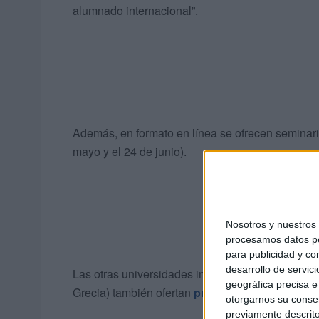
alumnado internacional”.
Además, en formato en línea se ofrecen seminar
mayo y el 24 de junio).
Nosotros y nuestro
procesamos datos per
para publicidad y co
desarrollo de servici
Las otras universidades implicadas en el proyecto
geográfica precisa e 
Grecia) también ofertan
propuestas formativas 
otorgarnos su conse
previamente descrito