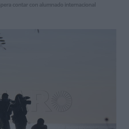
spera contar con alumnado internacional