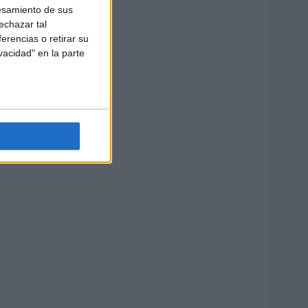
esamiento de sus
echazar tal
erencias o retirar su
vacidad" en la parte