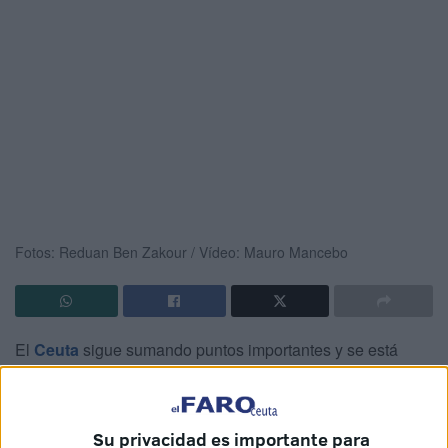
Fotos: Reduan Ben Zakour / Vídeo: Mauro Mancebo
El
Ceuta
sigue sumando puntos importantes y se está
afianzando en la zona de play-off. Este domingo consiguió
doblegar a otro equipo canario, el
San Fernando
,
después de un buen partido manejado desde el inicio.
Su privacidad es importante para