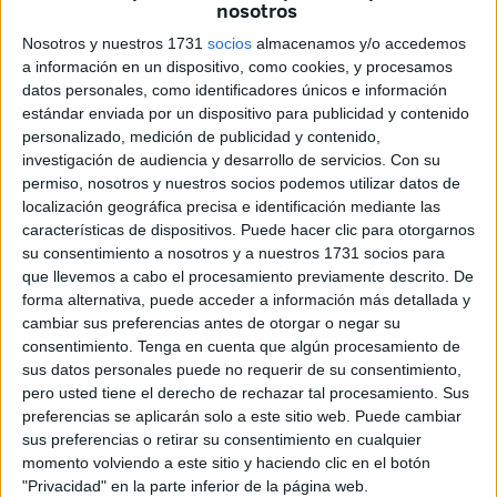
nosotros
El encuentro se presentaba como una buena oportunidad
Nosotros y nuestros 1731
socios
almacenamos y/o accedemos
para seguir sumando de tres en tres, porque venía un
a información en un dispositivo, como cookies, y procesamos
conjunto de la zona canaria que está en la parte baja de la
datos personales, como identificadores únicos e información
clasificación.
estándar enviada por un dispositivo para publicidad y contenido
personalizado, medición de publicidad y contenido,
El técnico Chus Trujillo introdujo varios cambios con
investigación de audiencia y desarrollo de servicios.
Con su
respecto a la semana anterior. Dio entrada a Alain en el
permiso, nosotros y nuestros socios podemos utilizar datos de
localización geográfica precisa e identificación mediante las
lateral derecho, tras cumplir su sanción, y a Luis Alcalde,
características de dispositivos. Puede hacer clic para otorgarnos
recuperado totalmente de sus molestias físicas.
su consentimiento a nosotros y a nuestros 1731 socios para
que llevemos a cabo el procesamiento previamente descrito. De
El San Fernando venía con la motivación de haber roto su
forma alternativa, puede acceder a información más detallada y
mala racha de resultados la semana pasada y con la
cambiar sus preferencias antes de otorgar o negar su
intención de sorprender al Ceuta en el ‘Murube’.
consentimiento.
Tenga en cuenta que algún procesamiento de
sus datos personales puede no requerir de su consentimiento,
pero usted tiene el derecho de rechazar tal procesamiento. Sus
preferencias se aplicarán solo a este sitio web. Puede cambiar
sus preferencias o retirar su consentimiento en cualquier
momento volviendo a este sitio y haciendo clic en el botón
"Privacidad" en la parte inferior de la página web.