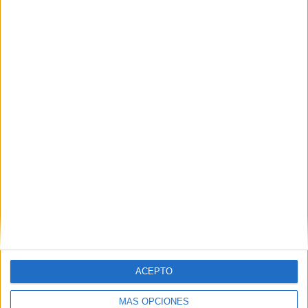
Femenino para continuar cogiendo ritmo dentro del terreno
de juego y seguir puliendo detalles antes de que de
comienzo la temporada con el primer partido de la Copa
de la Reina en el que se verán las caras ante el otro
equipo caballa, el CD Camoens.
ACEPTO
Tags:
AD Ceuta
Fútbol-sala
Pabellón Guillermo Molina
MÁS OPCIONES