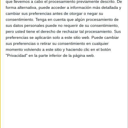
que llevemos a cabo el procesamiento previamente descrito. De
entrenamiento el pasado 1 de agosto, llevó a cabo en la
forma alternativa, puede acceder a información más detallada y
tarde de este jueves el que sería su segundo test amistoso
cambiar sus preferencias antes de otorgar o negar su
ante el
Ceuta Cadete
.
consentimiento.
Tenga en cuenta que algún procesamiento de
sus datos personales puede no requerir de su consentimiento,
A las de Víctor Cachón les costó adaptarse en el inicio del
pero usted tiene el derecho de rechazar tal procesamiento. Sus
encuentro, lo cual las llevó al descanso con un 1-1 en el
preferencias se aplicarán solo a este sitio web. Puede cambiar
sus preferencias o retirar su consentimiento en cualquier
marcador del
polideportivo ‘Guillermo Molina’.
momento volviendo a este sitio y haciendo clic en el botón
"Privacidad" en la parte inferior de la página web.
Tras unos minutos de descanso, donde el técnico
aprovechó para motivar a sus jugadoras y señalarle los
errores que se estaban cometiendo, las ceutíes salieron
más enchufadas al parqué.
Frente a ellas, un rival, a los mandos de Juanjo Mur, que
no se iba a rendir en ningún momento y que no temía a sus
contrincantes a pesar de militar en una categoría superior.
La intensidad subía en las filas caballas y poco a poco
iban demostrando el trabajo realizado durante estas