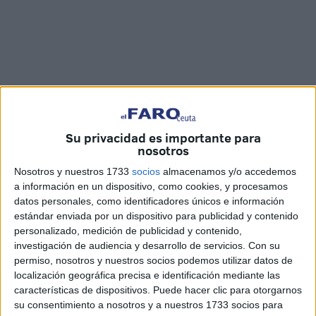
Su privacidad es importante para
nosotros
Fotos: María García / Vídeo: Imad Lagmich
Nosotros y nuestros 1733
socios
almacenamos y/o accedemos
a información en un dispositivo, como cookies, y procesamos
datos personales, como identificadores únicos e información
estándar enviada por un dispositivo para publicidad y contenido
La
Agrupación Deportiva Ceuta Femenino
sigue
personalizado, medición de publicidad y contenido,
poniéndose a prueba en la pista. Esta vez, lo ha hecho
investigación de audiencia y desarrollo de servicios.
Con su
consiguiendo la primera victoria de la pretemporada por 5-
permiso, nosotros y nuestros socios podemos utilizar datos de
3.
localización geográfica precisa e identificación mediante las
características de dispositivos. Puede hacer clic para otorgarnos
El conjunto caballa, que comenzó sus sesiones de
su consentimiento a nosotros y a nuestros 1733 socios para