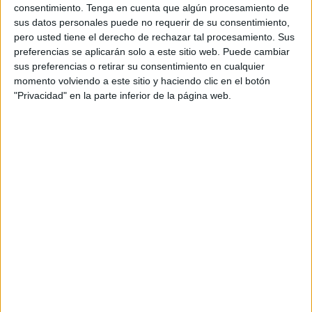
Creo que lo han prometido ya, con esta, una decena de
consentimiento.
Tenga en cuenta que algún procesamiento de
veces. Ninguna de ellas por supuesto cumplida, pero
sus datos personales puede no requerir de su consentimiento,
pero usted tiene el derecho de rechazar tal procesamiento. Sus
tienen rostro para eso y para más. También para difundir
preferencias se aplicarán solo a este sitio web. Puede cambiar
las bondades de Europa entre los ciudadanos sacando de
sus preferencias o retirar su consentimiento en cualquier
la chistera los mismos programas que guardaron en los
momento volviendo a este sitio y haciendo clic en el botón
anteriores comicios.
"Privacidad" en la parte inferior de la página web.
En esas nos encontramos, atónitos al escuchar cómo, los
de siempre, son capaces de contar lo mismo. Sus
sonrisas, sus poses en foto de familia, sus augurios y esa
imperiosa necesidad de intentar hacernos partícipes de
sus planes porque, dicen, son buenos para nosotros. Se
les olvida apuntar que más lo son para sus bolsillos.
Tener en cuenta a Ceuta no es prometer lo que luego no
se hace ni ‘vender’ la cantidad de millones que han
llegado a través de fondos europeos (por cierto, podríamos
hablar de cómo y para qué se han invertido).