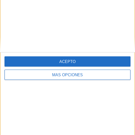
Related
Posts
"Mi padre quería abusar de mí": la
pesadilla de las mujeres que buscan
refugio en Ceuta
HACE 29 MINUTOS
ACEPTO
La Guardia Civil localiza un cadáver en
Juan XXIII
MÁS OPCIONES
HACE 53 MINUTOS
Alerta alimentaria por vidrios en tarros
de mermelada y miel
HACE 1 HORA
Ceuta: proteger a un menor también es
preguntar quién le espera al otro lado