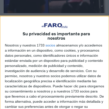
Imagen de archivo
Su privacidad es importante para
nosotros
Ceuta, Europa, el mundo… Unos nos dicen que van a
Nosotros y nuestros 1733
socios
almacenamos y/o accedemos
pelear para que se nos escuche allí, en los foros donde se
a información en un dispositivo, como cookies, y procesamos
maneja lo importante. ¿Para qué?, piensa una. Como si
datos personales, como identificadores únicos e información
estándar enviada por un dispositivo para publicidad y contenido
Europa no supiera lo que hace con Ceuta, la dejación de
personalizado, medición de publicidad y contenido,
funciones en la que incurre con su frontera trinchera y el
investigación de audiencia y desarrollo de servicios.
Con su
paseíllo que da de vez en cuando un puñado de
permiso, nosotros y nuestros socios podemos utilizar datos de
eurodiputados para tomar nota de lo que ya saben y no
localización geográfica precisa e identificación mediante las
características de dispositivos. Puede hacer clic para otorgarnos
arreglan.
su consentimiento a nosotros y a nuestros 1733 socios para
que llevemos a cabo el procesamiento previamente descrito. De
Otros, en este caso los peperos, nos prometen, de nuevo,
forma alternativa, puede acceder a información más detallada y
que Ceuta estará incluida en el comité de las regiones.
cambiar sus preferencias antes de otorgar o negar su