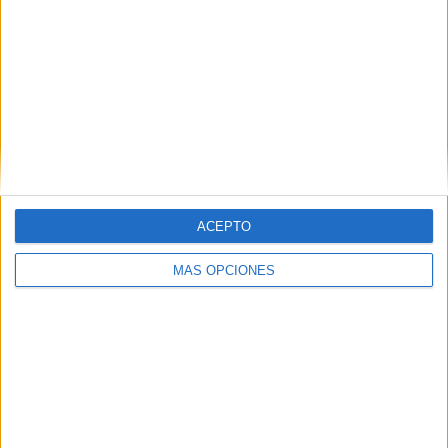
Club Vikingos bajo la dirección del reconocido entrenador
Tarek Puerto.
Tags:
deportes
Kickboxing
Related
Posts
El Imperio AD Ceuta renueva a Alejandro
Rodríguez
ACEPTO
HACE 16 HORAS
MÁS OPCIONES
Ramia Maimón renueva con el BM
Estudiantes
HACE 17 HORAS
Sumar pide que España no organice con
Marruecos el Mundial de fútbol de 2030
HACE 19 HORAS