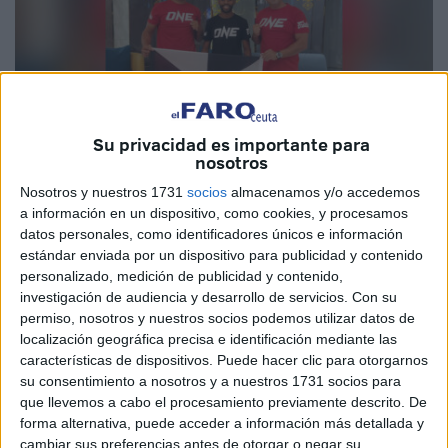
Su privacidad es importante para
nosotros
Nosotros y nuestros 1731
socios
almacenamos y/o accedemos
a información en un dispositivo, como cookies, y procesamos
Imagen cedida
datos personales, como identificadores únicos e información
estándar enviada por un dispositivo para publicidad y contenido
personalizado, medición de publicidad y contenido,
investigación de audiencia y desarrollo de servicios.
Con su
Los deportes de lucha, y más concretamente el Muay Thai,
permiso, nosotros y nuestros socios podemos utilizar datos de
siguen creciendo en la ciudad de Ceuta. Con ello, llega la
localización geográfica precisa e identificación mediante las
características de dispositivos. Puede hacer clic para otorgarnos
presencia en citas internacionales e importantes donde la
su consentimiento a nosotros y a nuestros 1731 socios para
bandera local ondea con orgullo sobre muchos rings de
que llevemos a cabo el procesamiento previamente descrito. De
todo el mundo.
forma alternativa, puede acceder a información más detallada y
cambiar sus preferencias antes de otorgar o negar su