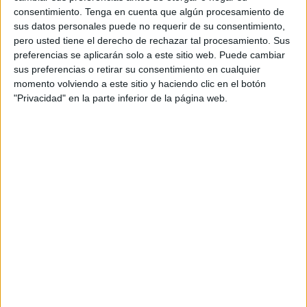
El equipo Ultimatum Fight School y Vikingos Sport
consentimiento.
Tenga en cuenta que algún procesamiento de
Center de Ceuta
, ya están en Bangkok, la capital de
sus datos personales puede no requerir de su consentimiento,
pero usted tiene el derecho de rechazar tal procesamiento. Sus
Tailandia, para participar en ONE CHAMPION, el evento
preferencias se aplicarán solo a este sitio web. Puede cambiar
de artes marciales más importante del continente asiático
sus preferencias o retirar su consentimiento en cualquier
momento volviendo a este sitio y haciendo clic en el botón
Esta es la cuarta vez que este equipo es solicitado para
"Privacidad" en la parte inferior de la página web.
participar en este evento. En esta edición, la ciudad estará
representada por atleta
Hamada Azmani
, que se
enfrentará en la modalidad de Muay Thai al japonés
Nadaka Yoshinari
. El combate será en un peso pactado
inferior a los 52.2 kg. El japonés actualmente es el número
del ranking mundial en esa categoría de peso. Hamada
Azmani vive entre Mijas y Ceuta por motivos laborables.
Cómo ver el combate
Para aquellos que quieran ver el combate, pueden hacerlo
el viernes a partir de las 14:30 hora española
en la