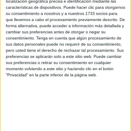
localización geográfica precisa e identificación mediante las
le ha dado cortejo hasta la
Plaza de África
, en donde a las
características de dispositivos. Puede hacer clic para otorgarnos
20:30 horas lo esperaba el presidente de la Ciudad, Juan
su consentimiento a nosotros y a nuestros 1733 socios para
Vivas.
que llevemos a cabo el procesamiento previamente descrito. De
forma alternativa, puede acceder a información más detallada y
Éste tenía una misión muy importante: brindar las Llaves
cambiar sus preferencias antes de otorgar o negar su
de la ciudad al Heraldo Real para que los Reyes Magos
consentimiento.
Tenga en cuenta que algún procesamiento de
sus datos personales puede no requerir de su consentimiento,
puedan entrar sin complicaciones a los hogares de los
pero usted tiene el derecho de rechazar tal procesamiento. Sus
pequeños y depositar sus regalos mientras duermen.
preferencias se aplicarán solo a este sitio web. Puede cambiar
sus preferencias o retirar su consentimiento en cualquier
El Heraldo Real, previamente a la recogida de llaves, ha
momento volviendo a este sitio y haciendo clic en el botón
recibido las cartas entregadas a los niños para que las
"Privacidad" en la parte inferior de la página web.
rellenaran con aquellos que habían pedido para el día de
Reyes y así poder entregárselo a sus Majestades los
Reyes para que se pongan a trabajar a toda prisa en
atender los deseos de todos los niños.
Los pequeños han disfrutado mucho con la cabalgata
presidida por el Heraldo Real, fiel mensajero de Melchor,