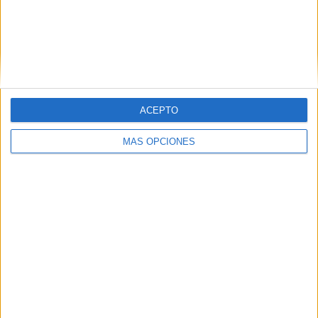
ACEPTO
MÁS OPCIONES
Tags:
Juan Vivas
Navidad
Plaza de África
Related
Posts
“Toca resistir”: Vivas reclama al Estado
una respuesta inmediata para recuperar