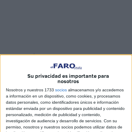
Fotos y vídeo: Óscar Román
Su privacidad es importante para
nosotros
Esta tarde las familias y todos los amantes de la
Navidad
Nosotros y nuestros 1733
socios
almacenamos y/o accedemos
y
Reyes Magos
han acompañado al Heraldo Real, que ha
a información en un dispositivo, como cookies, y procesamos
recorrido el centro de Ceuta en cabalgata ofreciendo una
datos personales, como identificadores únicos e información
lluvia de caramelos para los presentes.
estándar enviada por un dispositivo para publicidad y contenido
personalizado, medición de publicidad y contenido,
Este personaje mágico ha salido desde Los Remedios y
investigación de audiencia y desarrollo de servicios.
Con su
ha continuado hasta la Constitución. Desde este lugar se
permiso, nosotros y nuestros socios podemos utilizar datos de