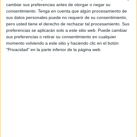
varias autoridades y las
reinas
de estas Fiestas
cambiar sus preferencias antes de otorgar o negar su
Patronales: Andrea Wancenlen, Reina de Reinas; Laura
consentimiento.
Tenga en cuenta que algún procesamiento de
sus datos personales puede no requerir de su consentimiento,
Pacheco, Reina Juvenil; Alba Moreno, Reina Junior; y
pero usted tiene el derecho de rechazar tal procesamiento. Sus
María Oulad, Reina Infantil; serán los encargados de dar el
preferencias se aplicarán solo a este sitio web. Puede cambiar
pistoletazo de salida a una festividad que se alargará
sus preferencias o retirar su consentimiento en cualquier
desde este sábado hasta el próximo 5 de agosto.
momento volviendo a este sitio y haciendo clic en el botón
"Privacidad" en la parte inferior de la página web.
En esta ocasión, serán 815.776 los puntos de luz led
utilizados por el área de festejos para iluminar el paso de
los caballas por todo el real. Las bombillas estarán
repartidas en los diferentes elementos decorativos que se
distribuirán en el recinto ferial, siendo estos: 133 arcos; 6
agrupados; 1 letrero; 3.080 guirnaldas; 34 proyectores; 1
Portada; y 23 pórticos.
Por delante quedarán ocho días de
Fiestas Patronales en honor a la