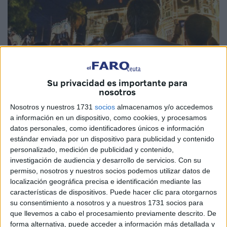
Su privacidad es importante para
nosotros
Nosotros y nuestros 1731
socios
almacenamos y/o accedemos
Imagen de archivo
a información en un dispositivo, como cookies, y procesamos
datos personales, como identificadores únicos e información
estándar enviada por un dispositivo para publicidad y contenido
personalizado, medición de publicidad y contenido,
La luz y el color volverá a apoderarse un año más del
investigación de audiencia y desarrollo de servicios.
Con su
recinto ferial
de Ceuta con el tradicional encendido del
permiso, nosotros y nuestros socios podemos utilizar datos de
localización geográfica precisa e identificación mediante las
alumbrado, que se llevará a cabo este sábado a partir de
características de dispositivos. Puede hacer clic para otorgarnos
las 22.00 horas junto a la
portada
.
su consentimiento a nosotros y a nuestros 1731 socios para
que llevemos a cabo el procesamiento previamente descrito. De
El presidente de la Ciudad,
Juan Vivas
, acompañado de
forma alternativa, puede acceder a información más detallada y