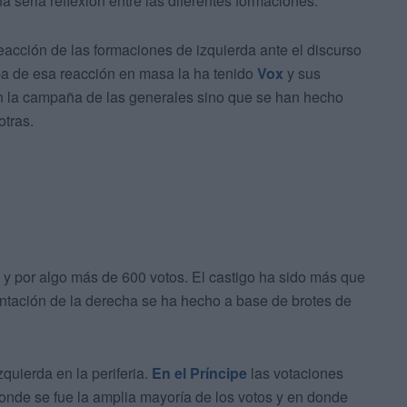
 seria reflexión entre las diferentes formaciones.
reacción de las formaciones de izquierda ante el discurso
pa de esa reacción en masa la ha tenido
Vox
y sus
n la campaña de las generales sino que se han hecho
otras.
1 y por algo más de 600 votos. El castigo ha sido más que
ntación de la derecha se ha hecho a base de brotes de
zquierda en la periferia.
En el Príncipe
las votaciones
onde se fue la amplia mayoría de los votos y en donde