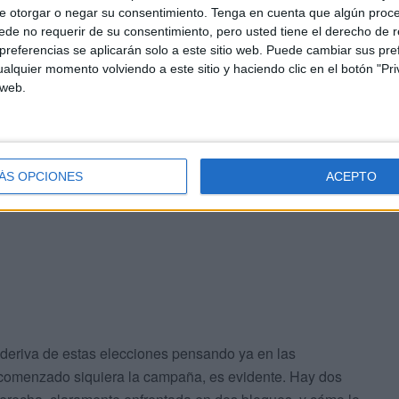
o 1 fue para el PP con 2.757 votos seguido muy de cerca
e otorgar o negar su consentimiento.
Tenga en cuenta que algún proc
de no requerir de su consentimiento, pero usted tiene el derecho de r
 por encima de Cs con 1.386. En el 2, que comprende el
referencias se aplicarán solo a este sitio web. Puede cambiar sus pref
o Maestranza o Azcárate ganó el PSOE con 1.534 votos,
alquier momento volviendo a este sitio y haciendo clic en el botón "Pri
 web.
 barriendo las barriadas de
Hadú
, Zurrón, Poblado
encima del PP, con 1.358. En el distrito 5, que
mbarek también ganó el PSOE con 1.898 votos, seguido
ÁS OPCIONES
ACEPTO
e deriva de estas elecciones pensando ya en las
 comenzado siquiera la campaña, es evidente. Hay dos