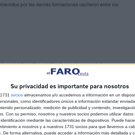
obtenidos por las demás formaciones oscilaron entre los
hubo votos llamativos de Vox fue por las novedades que
e colocaron más mesas en el colegio al tener que
llo, por ejemplo, de ahí algunos votos hacia Vox que se
Su privacidad es importante para nosotros
uncionariales.
s 1731
socios
almacenamos y/o accedemos a información en un disposit
sonales, como identificadores únicos e información estándar enviada 
ntenido personalizado, medición de publicidad y contenido, investigaci
os.
Con su permiso, nosotros y nuestros socios podemos utilizar datos 
identificación mediante las características de dispositivos. Puede hacer
ntimiento a nosotros y a nuestros 1731 socios para que llevemos a ca
. De forma alternativa, puede acceder a información más detallada y 