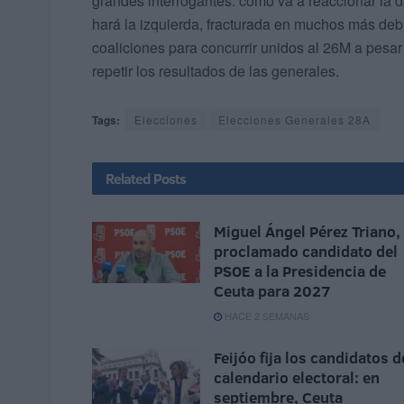
grandes interrogantes: cómo va a reaccionar la 
hará la izquierda, fracturada en muchos más debi
coaliciones para concurrir unidos al 26M a pesar
repetir los resultados de las generales.
Tags:
Elecciones
Elecciones Generales 28A
Related
Posts
Miguel Ángel Pérez Triano,
proclamado candidato del
PSOE a la Presidencia de
Ceuta para 2027
HACE 2 SEMANAS
Feijóo fija los candidatos d
calendario electoral: en
septiembre, Ceuta