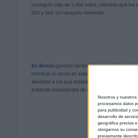
consiguió más de 3.400 votos, mientras que los 
200 y 300. Un varapalo tremendo.
En Benzú
ganaron también los socialistas y si 
introdujo el censo en estas elecciones, ya que s
absorber a los que estaban censados en el Serra
entiende procedentes de determinados sectores f
Nosotros y nuestro
procesamos datos per
para publicidad y co
desarrollo de servici
geográfica precisa e 
otorgarnos su conse
previamente descrito