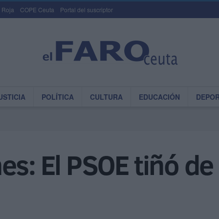
 Roja
COPE Ceuta
Portal del suscriptor
USTICIA
POLÍTICA
CULTURA
EDUCACIÓN
DEPO
s: El PSOE tiñó de 