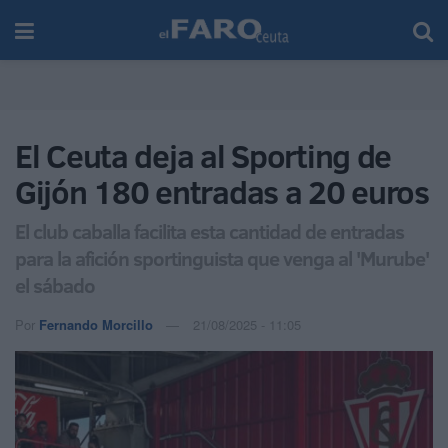
El Ceuta deja al Sporting de
Gijón 180 entradas a 20 euros
El club caballa facilita esta cantidad de entradas
para la afición sportinguista que venga al 'Murube'
el sábado
Por
Fernando Morcillo
21/08/2025 - 11:05