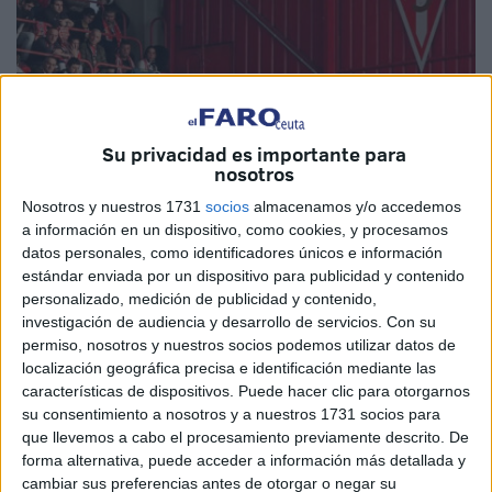
Su privacidad es importante para
nosotros
Nosotros y nuestros 1731
socios
almacenamos y/o accedemos
Foto: @realsporting
a información en un dispositivo, como cookies, y procesamos
datos personales, como identificadores únicos e información
estándar enviada por un dispositivo para publicidad y contenido
personalizado, medición de publicidad y contenido,
investigación de audiencia y desarrollo de servicios.
Con su
El Ceuta
ha destinado un total de 180 entradas para la
permiso, nosotros y nuestros socios podemos utilizar datos de
afición del Real Sporting de Gijón
para el partido de este
localización geográfica precisa e identificación mediante las
sábado a las 19:00 horas. La afición asturiana será la
características de dispositivos. Puede hacer clic para otorgarnos
su consentimiento a nosotros y a nuestros 1731 socios para
primera visitante, en pisar el nuevo estadio Alfonso
que llevemos a cabo el procesamiento previamente descrito. De
Murube. El club que preside Luhay Hamido ha dejado esta
forma alternativa, puede acceder a información más detallada y
cantidad de entradas a un precio de 20 euros.
cambiar sus preferencias antes de otorgar o negar su