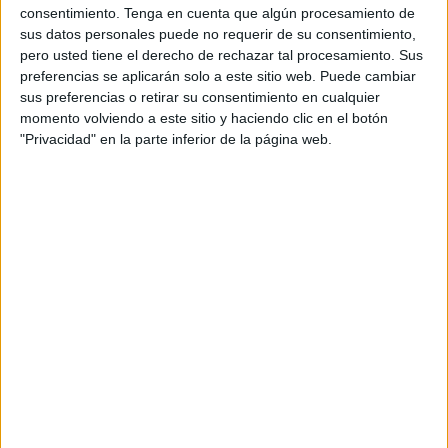
consentimiento.
Tenga en cuenta que algún procesamiento de
“Tras la confirmación oficial del envío de 180 entradas para
sus datos personales puede no requerir de su consentimiento,
nuestra afición, el Real Sporting de Gijón pone estas
pero usted tiene el derecho de rechazar tal procesamiento. Sus
preferencias se aplicarán solo a este sitio web. Puede cambiar
localidades a disposición de sus abonados de cara al
sus preferencias o retirar su consentimiento en cualquier
partido contra la AD Ceuta (sábado 23 de agosto, 19:00
momento volviendo a este sitio y haciendo clic en el botón
horas), correspondiente a la jornada 2 de LALIGA
"Privacidad" en la parte inferior de la página web.
HYPERMOTION. Todas las localidades gestionadas por el
Club serán para abonados rojiblancos de la actual
temporada. El precio de cada entrada es de 20 euros”, así
lo ha anunciado el club en su página oficial.
180 entradas a 20 euros
Un total de 180 entradas a 20 euros cada una,
es el
precio que ha elegido la AD Ceuta para la afición de
‘Mareo’, que seguro que abarrotará el sector visitante.
“Cada abonado podrá inscribir a un segundo aficionado