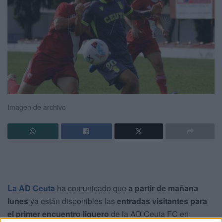
Imagen de archivo
La AD Ceuta
ha comunicado que
a partir de mañana
lunes
ya están disponibles las
entradas visitantes para
el primer encuentro liguero
de la AD Ceuta FC en