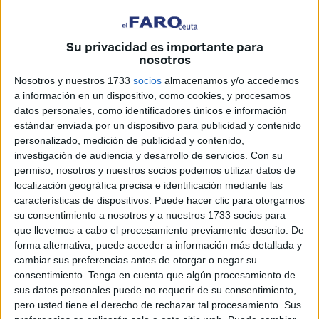
LALIGA HYPERMOTION que tendrá lugar el próximo
viernes 15 de agosto
, en el estadio José Zorrilla.
Su privacidad es importante para
La venta de entradas estará disponible
hasta el miércoles
nosotros
a las 13:00 a un precio de 20 euros.
Nosotros y nuestros 1733
socios
almacenamos y/o accedemos
a información en un dispositivo, como cookies, y procesamos
¿Quién quiere acompañarnos en el debut de
datos personales, como identificadores únicos e información
nuestro AD Ceuta en LALIGA
estándar enviada por un dispositivo para publicidad y contenido
HYPERMOTION? 😁
personalizado, medición de publicidad y contenido,
investigación de audiencia y desarrollo de servicios.
Con su
Descubre cómo obtener tu entrada para ir a
permiso, nosotros y nuestros socios podemos utilizar datos de
José Zorrilla y disfrutar de un partidazo🎟️
localización geográfica precisa e identificación mediante las
características de dispositivos. Puede hacer clic para otorgarnos
⬇️⬇️⬇️
https://t.co/pGboH5sehx
#VUELVELALIG
su consentimiento a nosotros y a nuestros 1733 socios para
A
#HistoriaJuntos
#SiempreADCeutaFC
⚪️⚫️
que llevemos a cabo el procesamiento previamente descrito. De
pic.twitter.com/3d3fWEHtMe
forma alternativa, puede acceder a información más detallada y
cambiar sus preferencias antes de otorgar o negar su
— AD CEUTA FC (@ADCeuta_FC)
August
consentimiento.
Tenga en cuenta que algún procesamiento de
10, 2025
sus datos personales puede no requerir de su consentimiento,
pero usted tiene el derecho de rechazar tal procesamiento. Sus