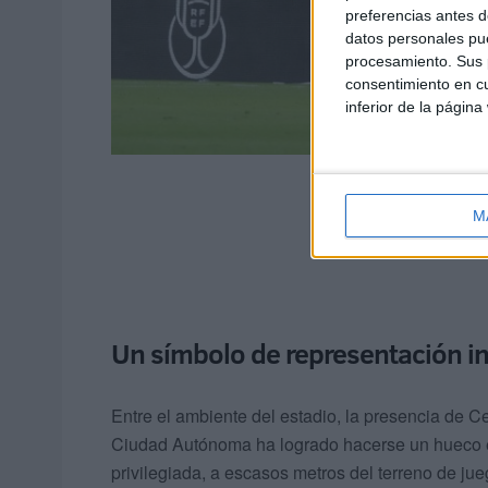
preferencias antes d
datos personales pue
procesamiento. Sus p
consentimiento en cu
inferior de la página
M
Un símbolo de representación inst
Entre el ambiente del estadio, la presencia de 
Ciudad Autónoma ha logrado hacerse un hueco en
privilegiada, a escasos metros del terreno de jue