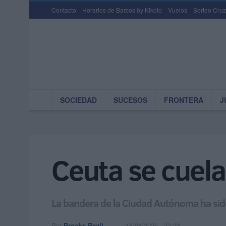
Contacto
Horarios de Barcos by Kikoto
Vuelos
Sorteo Cruz
SOCIEDAD
SUCESOS
FRONTERA
J
Ceuta se cuela
La bandera de la Ciudad Autónoma ha sido 
Por
Brooks Beall
18/04/2026 - 22:23