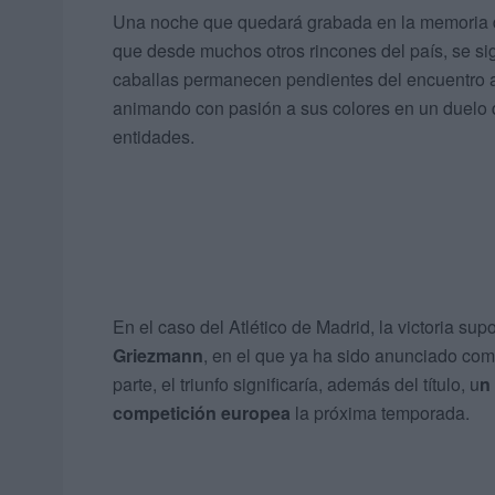
Una noche que quedará grabada en la memoria d
que desde muchos otros rincones del país, se s
caballas permanecen pendientes del encuentro a t
animando con pasión a sus colores en un duelo
entidades.
En el caso del Atlético de Madrid, la victoria su
Griezmann
, en el que ya ha sido anunciado com
parte, el triunfo significaría, además del título, u
n
competición europea
la próxima temporada.