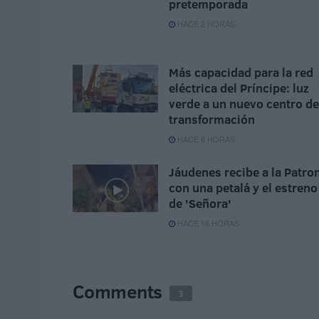
pretemporada
HACE 2 HORAS
Más capacidad para la red
eléctrica del Príncipe: luz
verde a un nuevo centro de
transformación
HACE 6 HORAS
Jáudenes recibe a la Patro
con una petalá y el estreno
de 'Señora'
HACE 18 HORAS
Comments
3