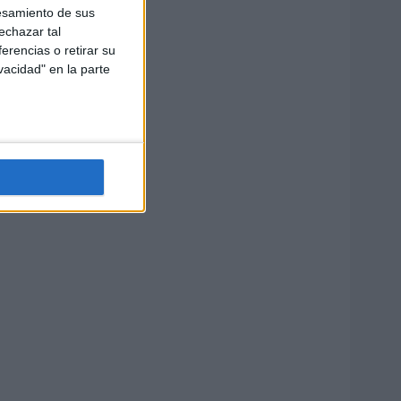
esamiento de sus
echazar tal
erencias o retirar su
vacidad" en la parte