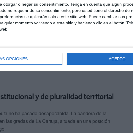
e otorgar o negar su consentimiento.
Tenga en cuenta que algún proc
de no requerir de su consentimiento, pero usted tiene el derecho de r
referencias se aplicarán solo a este sitio web. Puede cambiar sus pref
alquier momento volviendo a este sitio y haciendo clic en el botón "Pri
 web.
ÁS OPCIONES
ACEPTO
itucional y de pluralidad territorial
Ceuta no ha pasado desapercibida. La bandera de la
 las gradas de La Cartuja, situada en una posición
go.