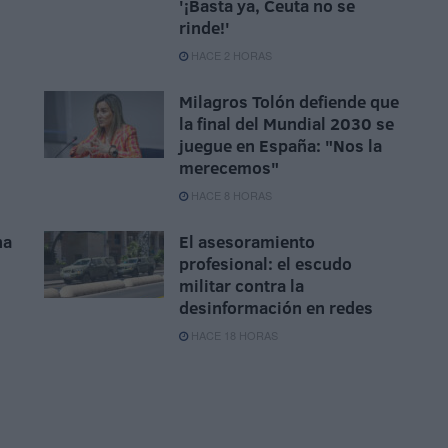
'¡Basta ya, Ceuta no se
rinde!'
HACE 2 HORAS
Milagros Tolón defiende que
la final del Mundial 2030 se
juegue en España: "Nos la
merecemos"
HACE 8 HORAS
na
El asesoramiento
profesional: el escudo
militar contra la
desinformación en redes
HACE 18 HORAS