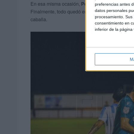
En esa misma ocasión,
Pedro López se dolió de
preferencias antes d
datos personales pue
Finalmente, todo quedó en un susto y el cancerb
procesamiento. Sus p
caballa.
consentimiento en cu
inferior de la página
M