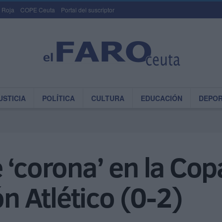
 Roja
COPE Ceuta
Portal del suscriptor
USTICIA
POLÍTICA
CULTURA
EDUCACIÓN
DEPO
 ‘corona’ en la Cop
ón Atlético (0-2)