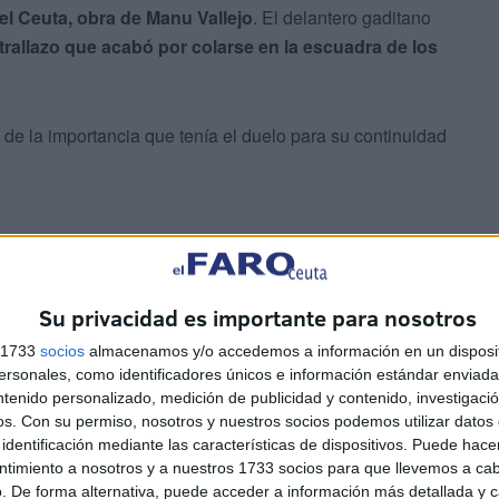
del Ceuta, obra de Manu Vallejo
. El delantero gaditano
trallazo que acabó por colarse en la escuadra de los
 de la importancia que tenía el duelo para su continuidad
Su privacidad es importante para nosotros
s 1733
socios
almacenamos y/o accedemos a información en un disposit
sonales, como identificadores únicos e información estándar enviada 
ntenido personalizado, medición de publicidad y contenido, investigaci
s llegaron al área visitante y Capa logró entorpecer al
os.
Con su permiso, nosotros y nuestros socios podemos utilizar datos 
identificación mediante las características de dispositivos. Puede hacer
ntimiento a nosotros y a nuestros 1733 socios para que llevemos a ca
. De forma alternativa, puede acceder a información más detallada y 