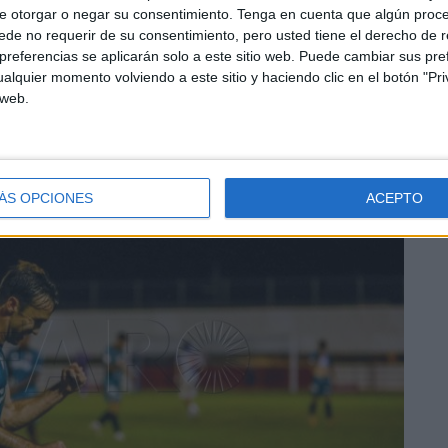
l tobillo
, quedando tendido sobre el verde de Totana.
e otorgar o negar su consentimiento.
Tenga en cuenta que algún proc
de no requerir de su consentimiento, pero usted tiene el derecho de r
ero emeritense pudo seguir defendiendo la portería
referencias se aplicarán solo a este sitio web. Puede cambiar sus pref
alquier momento volviendo a este sitio y haciendo clic en el botón "Pri
 web.
ÁS OPCIONES
ACEPTO