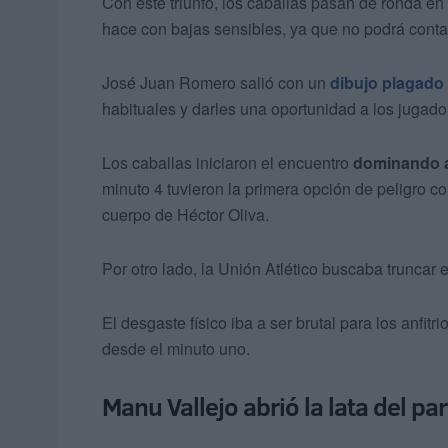
Con este triunfo, los caballas pasan de ronda en
hace con bajas sensibles, ya que no podrá cont
José Juan Romero salió con un
dibujo plagado
habituales y darles una oportunidad a los jugado
Los caballas iniciaron el encuentro
dominando al
minuto 4 tuvieron la primera opción de peligro c
cuerpo de Héctor Oliva.
Por otro lado, la Unión Atlético buscaba truncar 
El desgaste físico iba a ser brutal para los anfit
desde el minuto uno.
Manu Vallejo abrió la lata del pa