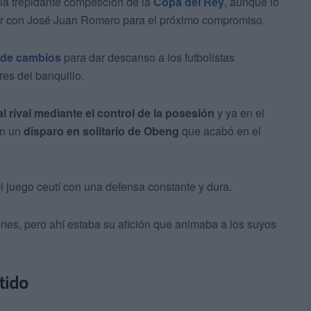
 la trepidante competición de la
Copa del Rey
, aunque lo
ar con José Juan Romero para el próximo compromiso.
 de cambios
para dar descanso a los futbolistas
res del banquillo.
 rival mediante el control de la posesión
y ya en el
on un
disparo en solitario de Obeng
que acabó en el
el juego ceutí con una defensa constante y dura.
riones, pero ahí estaba su afición que animaba a los suyos
rtido