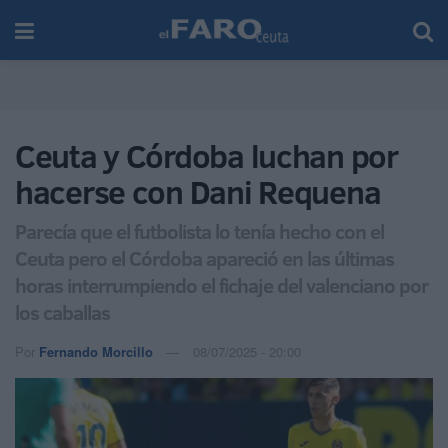
Ceuta y Córdoba luchan por
hacerse con Dani Requena
Parecía que el futbolista lo tenía hecho con el
Ceuta pero el Córdoba apareció en las últimas
horas interrumpiendo el fichaje del valenciano por
los caballas
Por
Fernando Morcillo
08/07/2025 - 20:00