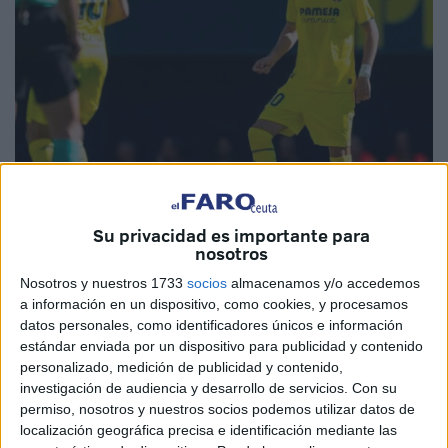
Su privacidad es importante para
Imagen cedida
nosotros
Nosotros y nuestros 1733
socios
almacenamos y/o accedemos
a información en un dispositivo, como cookies, y procesamos
datos personales, como identificadores únicos e información
Durante este martes ha habido un gran movimiento en el
estándar enviada por un dispositivo para publicidad y contenido
mercado de fichajes en Segunda División. Y es que Dani
personalizado, medición de publicidad y contenido,
Requena parecía ser refuerzo del Ceuta, tal y como
investigación de audiencia y desarrollo de servicios.
Con su
apuntaban algunos medios valencianos pero luego el
permiso, nosotros y nuestros socios podemos utilizar datos de
localización geográfica precisa e identificación mediante las
Córdoba se puso de por medio
interrumpiendo la