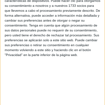
características de dispositivos. Puede hacer clic para otorgarnos
negociación y parece finalmente que el
su consentimiento a nosotros y a nuestros 1733 socios para
centrocampista se irá al ‘Nuevo Arcángel’.
que llevemos a cabo el procesamiento previamente descrito. De
forma alternativa, puede acceder a información más detallada y
La AD Ceuta estaba muy cerca de cerrar uno de los
cambiar sus preferencias antes de otorgar o negar su
fichajes más prometedores de su recién estrenada etapa
consentimiento.
Tenga en cuenta que algún procesamiento de
sus datos personales puede no requerir de su consentimiento,
en la Liga Hypermotion. Dani Requena, centrocampista
pero usted tiene el derecho de rechazar tal procesamiento. Sus
del Villarreal B,
que se perfilaba como nuevo jugador
preferencias se aplicarán solo a este sitio web. Puede cambiar
del conjunto ceutí, que tomó la delantera en las
sus preferencias o retirar su consentimiento en cualquier
primeras horas de este martes en cerrar el fichaje ante
momento volviendo a este sitio y haciendo clic en el botón
"Privacidad" en la parte inferior de la página web.
equipos como Albacete, el Deportivo de La Coruña y
el Córdoba
.
Es una operación enrevesada ya que varios equipos
están en la pugna por hacerse con este fichaje
. Según
un medio valenciano, ESPORTBASE, el futbolista tenía
muy avanzada la negociación con la AD Ceuta para ser
nuevo jugador caballa pero todo pareció truncarse con el
paso de las horas.