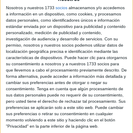
promoción exterior
durante el mes de mayo. La
Nosotros y nuestros 1733
socios
almacenamos y/o accedemos
Consejería de Comercio, Turismo, Empleo y Deportes, a
a información en un dispositivo, como cookies, y procesamos
través de
Servicios Turísticos
, ha participado este fin de
datos personales, como identificadores únicos e información
semana en la feria
Expovacaciones de Bilbao
, uno de
estándar enviada por un dispositivo para publicidad y contenido
los principales escaparates del sector en el norte de
personalizado, medición de publicidad y contenido,
investigación de audiencia y desarrollo de servicios.
Con su
España.
permiso, nosotros y nuestros socios podemos utilizar datos de
localización geográfica precisa e identificación mediante las
El evento, celebrado entre el 8 y el 10 de mayo, ha
características de dispositivos. Puede hacer clic para otorgarnos
alcanzado su
46ª edición
y se ha consolidado como un
su consentimiento a nosotros y a nuestros 1733 socios para
punto de encuentro clave entre destinos turísticos,
que llevemos a cabo el procesamiento previamente descrito. De
profesionales del sector y público viajero.
forma alternativa, puede acceder a información más detallada y
cambiar sus preferencias antes de otorgar o negar su
En esta edición, Ceuta ha vuelto a estar presente tras el
consentimiento.
Tenga en cuenta que algún procesamiento de
sus datos personales puede no requerir de su consentimiento,
éxito de participación del año anterior, reforzando su
pero usted tiene el derecho de rechazar tal procesamiento. Sus
apuesta por un modelo de promoción basado en la
preferencias se aplicarán solo a este sitio web. Puede cambiar
experiencia, la sostenibilidad y la diversificación de la
sus preferencias o retirar su consentimiento en cualquier
oferta.
momento volviendo a este sitio y haciendo clic en el botón
"Privacidad" en la parte inferior de la página web.
Bajo el lema
“Descubre esta tierra rara. Menos de lo