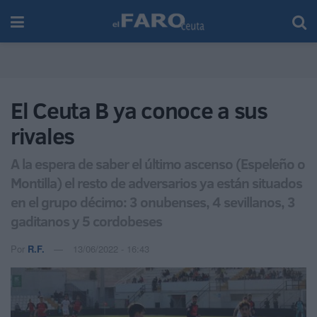
El Ceuta B ya conoce a sus
rivales
A la espera de saber el último ascenso (Espeleño o
Montilla) el resto de adversarios ya están situados
en el grupo décimo: 3 onubenses, 4 sevillanos, 3
gaditanos y 5 cordobeses
Por
R.F.
13/06/2022 - 16:43