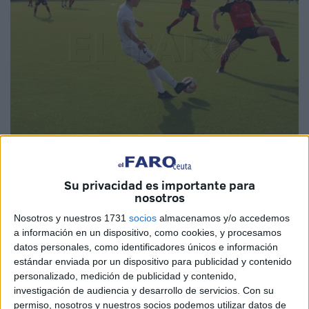
Imágenes de archivo
Su privacidad es importante para
nosotros
Nosotros y nuestros 1731
socios
almacenamos y/o accedemos
El Ceuta B
ya está dando sus primeros pasos para el
a información en un dispositivo, como cookies, y procesamos
principio de la siguiente campaña. Con la renovación del
datos personales, como identificadores únicos e información
estándar enviada por un dispositivo para publicidad y contenido
entrenador, Miguel Ángel Berlanga, a la que se le sumó la
personalizado, medición de publicidad y contenido,
del segundo entrenador, más la continuidad del portero
investigación de audiencia y desarrollo de servicios.
Con su
‘Gato’ Romero y Elías, ahora se le une el contrato del
permiso, nosotros y nuestros socios podemos utilizar datos de