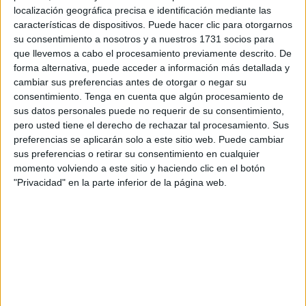
entrenador
de porteros, Reda Abdelkader.
localización geográfica precisa e identificación mediante las
características de dispositivos. Puede hacer clic para otorgarnos
El grupo de técnicos seguirán una temporada más, con el
su consentimiento a nosotros y a nuestros 1731 socios para
que llevemos a cabo el procesamiento previamente descrito. De
objetivo de mantener la línea de trabajo de la campaña
forma alternativa, puede acceder a información más detallada y
anterior e intentar mejorar los resultados. La pasada
cambiar sus preferencias antes de otorgar o negar su
temporada lograron la permanencia sin problemas y esta
consentimiento.
Tenga en cuenta que algún procesamiento de
campaña pretenden mejorar sus números para acabar más
sus datos personales puede no requerir de su consentimiento,
arriba.
pero usted tiene el derecho de rechazar tal procesamiento. Sus
preferencias se aplicarán solo a este sitio web. Puede cambiar
El Ceuta B seguirá con las renovaciones,
pero lo que se
sus preferencias o retirar su consentimiento en cualquier
momento volviendo a este sitio y haciendo clic en el botón
está también cerrando es el grupo de rivales con los que
"Privacidad" en la parte inferior de la página web.
se tendrá que enfrentar esta nueva temporada.
A la espera de conocer el último, que saldrá de entre
Espeleño y Montilla, el resto de adversarios ya se
conocen. Ese último equipo tiene muchas papeletas que
sea el Espeleño, que a falta de una jornada aventaja en
tres puntos a su rival. Un empate en la jornada final le dará