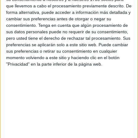
materia.
que llevemos a cabo el procesamiento previamente descrito. De
forma alternativa, puede acceder a información más detallada y
Los datos corresponden a las cifras de consignación a
cambiar sus preferencias antes de otorgar o negar su
esta fecha, pero la información definitiva se conocerán
consentimiento.
Tenga en cuenta que algún procesamiento de
poco antes del inicio del sorteo, cuando las
sus datos personales puede no requerir de su consentimiento,
administraciones hayan informado a la Selae de los
pero usted tiene el derecho de rechazar tal procesamiento. Sus
preferencias se aplicarán solo a este sitio web. Puede cambiar
décimos que han conseguido vender y los que devuelven
sus preferencias o retirar su consentimiento en cualquier
a la sociedad estatal.
momento volviendo a este sitio y haciendo clic en el botón
"Privacidad" en la parte inferior de la página web.
No obstante, estas cifras preliminares arrojan que este
año, los españoles que más dinero jugarán serán los de
Asturias, con 29,76 euros, seguidos por los de Castilla y
León, con 28,71; La Rioja, con 25,99, y Comunidad
Valenciana, con 24,72.
Mientras que los que menos juegan son los de Baleares,
con 9,53 euros, junto con los de Ceuta (3,83) y
Melilla
(4,92).