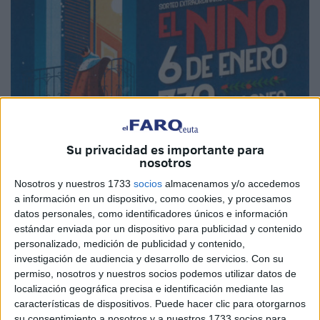
Su privacidad es importante para
nosotros
Imagen cedida
Nosotros y nuestros 1733
socios
almacenamos y/o accedemos
a información en un dispositivo, como cookies, y procesamos
datos personales, como identificadores únicos e información
estándar enviada por un dispositivo para publicidad y contenido
Según las estimaciones de
Loterías
y Apuestas del
personalizado, medición de publicidad y contenido,
Estado (Selae) cada español jugará de media de 17,97
investigación de audiencia y desarrollo de servicios.
Con su
euros en la
Lotería del Niño
, una cifra superior a la de
permiso, nosotros y nuestros socios podemos utilizar datos de
este 2023, que fue de 16,71. Sin embargo, Ceuta se
localización geográfica precisa e identificación mediante las
encuentra entre las ciudades que menos gastará en esta
características de dispositivos. Puede hacer clic para otorgarnos
su consentimiento a nosotros y a nuestros 1733 socios para