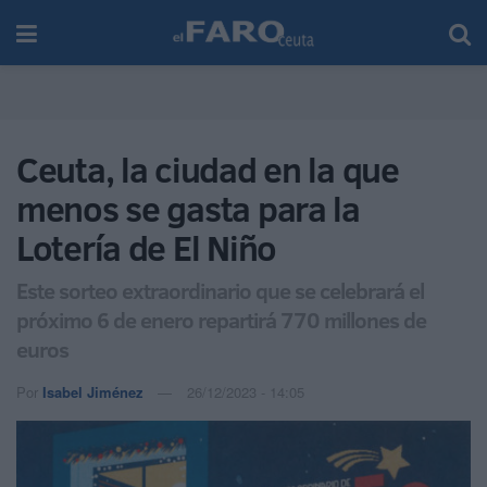
Ceuta, la ciudad en la que
menos se gasta para la
Lotería de El Niño
Este sorteo extraordinario que se celebrará el
próximo 6 de enero repartirá 770 millones de
euros
Por
Isabel Jiménez
26/12/2023 - 14:05