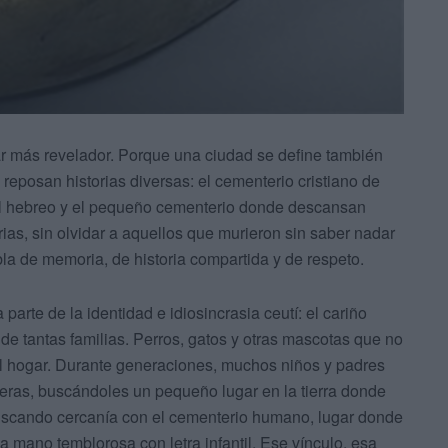
gar más revelador. Porque una ciudad se define también
eposan historias diversas: el cementerio cristiano de
el hebreo y el pequeño cementerio donde descansan
ias, sin olvidar a aquellos que murieron sin saber nadar
bla de memoria, de historia compartida y de respeto.
parte de la identidad e idiosincrasia ceutí: el cariño
e tantas familias. Perros, gatos y otras mascotas que no
l hogar. Durante generaciones, muchos niños y padres
eras, buscándoles un pequeño lugar en la tierra donde
buscando cercanía con el cementerio humano, lugar donde
 mano temblorosa con letra infantil. Ese vínculo, esa