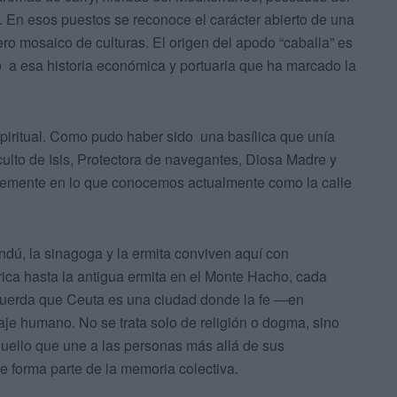
 En esos puestos se reconoce el carácter abierto de una
ro mosaico de culturas. El origen del apodo “caballa” es
 a esa historia económica y portuaria que ha marcado la
spiritual. Como pudo haber sido una basílica que unía
culto de Isis, Protectora de navegantes, Diosa Madre y
blemente en lo que conocemos actualmente como la calle
hindú, la sinagoga y la ermita conviven aquí con
rica hasta la antigua ermita en el Monte Hacho, cada
cuerda que Ceuta es una ciudad donde la fe —en
aje humano. No se trata solo de religión o dogma, sino
aquello que une a las personas más allá de sus
ue forma parte de la memoria colectiva.