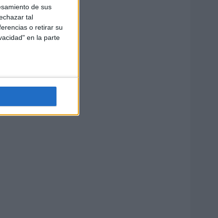
esamiento de sus
echazar tal
erencias o retirar su
vacidad" en la parte