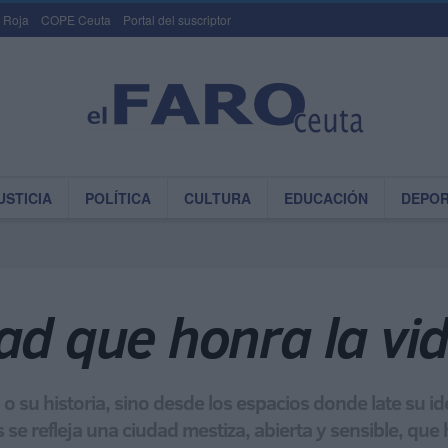
 Roja
COPE Ceuta
Portal del suscriptor
USTICIA
POLÍTICA
CULTURA
EDUCACIÓN
DEPO
ad que honra la vi
o su historia, sino desde los espacios donde late su i
s se refleja una ciudad mestiza, abierta y sensible, q