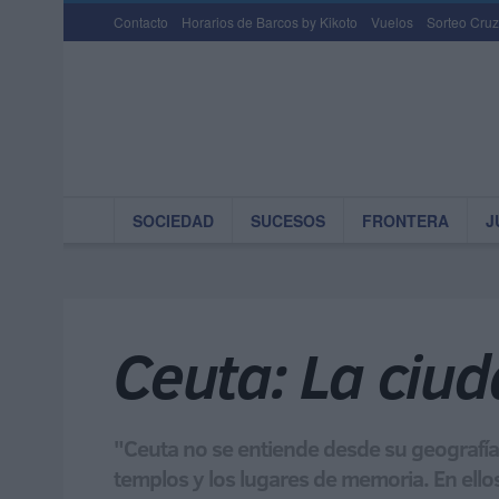
Contacto
Horarios de Barcos by Kikoto
Vuelos
Sorteo Cruz
SOCIEDAD
SUCESOS
FRONTERA
J
Ceuta: La ciud
"Ceuta no se entiende desde su geografía 
templos y los lugares de memoria. En ello