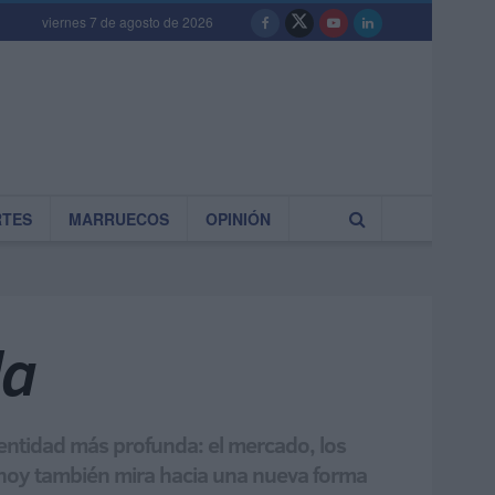
viernes 7 de agosto de 2026
RTES
MARRUECOS
OPINIÓN
da
dentidad más profunda: el mercado, los
ue hoy también mira hacia una nueva forma