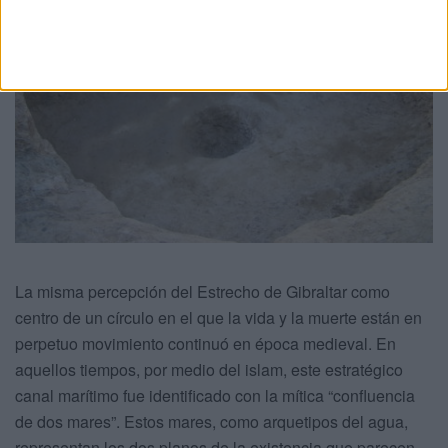
La misma percepción del Estrecho de Gibraltar como
centro de un círculo en el que la vida y la muerte están en
perpetuo movimiento continuó en época medieval. En
aquellos tiempos, por medio del islam, este estratégico
canal marítimo fue identificado con la mítica “confluencia
de dos mares”. Estos mares, como arquetipos del agua,
representan los dos planos de la existencia que parecen