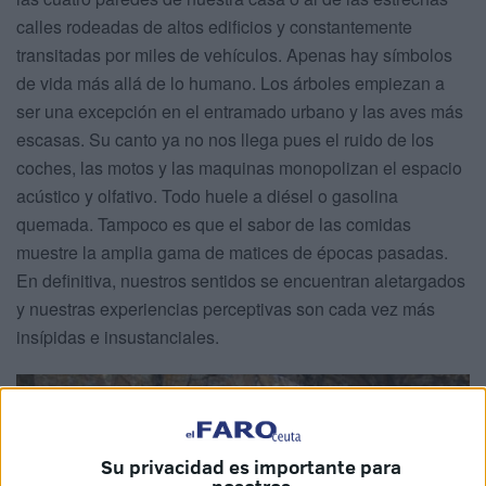
calles rodeadas de altos edificios y constantemente
transitadas por miles de vehículos. Apenas hay símbolos
de vida más allá de lo humano. Los árboles empiezan a
ser una excepción en el entramado urbano y las aves más
escasas. Su canto ya no nos llega pues el ruido de los
coches, las motos y las maquinas monopolizan el espacio
acústico y olfativo. Todo huele a diésel o gasolina
quemada. Tampoco es que el sabor de las comidas
muestre la amplia gama de matices de épocas pasadas.
En definitiva, nuestros sentidos se encuentran aletargados
y nuestras experiencias perceptivas son cada vez más
insípidas e insustanciales.
Su privacidad es importante para