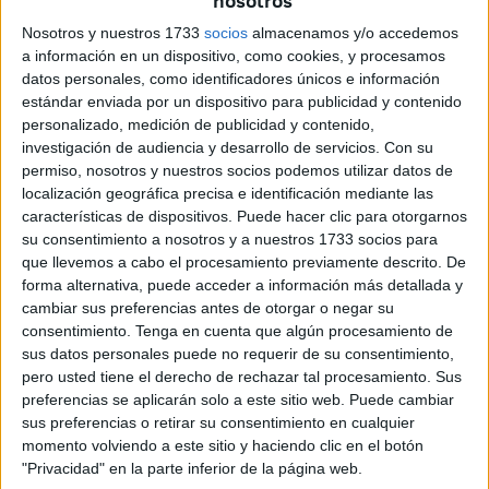
nosotros
Nosotros y nuestros 1733
socios
almacenamos y/o accedemos
a información en un dispositivo, como cookies, y procesamos
datos personales, como identificadores únicos e información
estándar enviada por un dispositivo para publicidad y contenido
personalizado, medición de publicidad y contenido,
investigación de audiencia y desarrollo de servicios.
Con su
permiso, nosotros y nuestros socios podemos utilizar datos de
localización geográfica precisa e identificación mediante las
características de dispositivos. Puede hacer clic para otorgarnos
su consentimiento a nosotros y a nuestros 1733 socios para
que llevemos a cabo el procesamiento previamente descrito. De
Esta senda de gradual perdida sensitiva provoca una
forma alternativa, puede acceder a información más detallada y
desorientación general en los seres humanos. Para
cambiar sus preferencias antes de otorgar o negar su
consentimiento.
Tenga en cuenta que algún procesamiento de
orientarnos en el tiempo y el espacio necesitamos un
sus datos personales puede no requerir de su consentimiento,
punto central de referencia. Esta idea del centro ha sido
pero usted tiene el derecho de rechazar tal procesamiento. Sus
clave en la definición del marco espacio y temporal.
preferencias se aplicarán solo a este sitio web. Puede cambiar
Tomando como referencia este centro, nuestros
sus preferencias o retirar su consentimiento en cualquier
momento volviendo a este sitio y haciendo clic en el botón
antepasados dibujaron un círculo con un doble sentido. Lo
"Privacidad" en la parte inferior de la página web.
real era lo que contenía el círculo y la propia línea de la