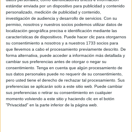
ha preguntado al
Gobierno de la Ciudad
por este extremo
estándar enviada por un dispositivo para publicidad y contenido
personalizado, medición de publicidad y contenido,
en la sesión y la respuesta que ha recibido ha sido que no
investigación de audiencia y desarrollo de servicios.
Con su
están terminados
esos planes
, aunque sí que se están
permiso, nosotros y nuestros socios podemos utilizar datos de
elaborando.
localización geográfica precisa e identificación mediante las
características de dispositivos. Puede hacer clic para otorgarnos
El PSOE ha criticado que el PP haga caso omiso a las
su consentimiento a nosotros y a nuestros 1733 socios para
peticiones de la Unión Europa, que desde hace años está
que llevemos a cabo el procesamiento previamente descrito. De
forma alternativa, puede acceder a información más detallada y
avisando a España de que esos planes de gestión son
cambiar sus preferencias antes de otorgar o negar su
preceptivos para
llevar un control y proteger unas
consentimiento.
Tenga en cuenta que algún procesamiento de
zonas declaradas como de interés y de un alto grado
sus datos personales puede no requerir de su consentimiento,
de valor ecológico
. Para Guerrero, no vale sólo con
pero usted tiene el derecho de rechazar tal procesamiento. Sus
preferencias se aplicarán solo a este sitio web. Puede cambiar
buena voluntad y decir “estamos trabajando en ello”.
sus preferencias o retirar su consentimiento en cualquier
momento volviendo a este sitio y haciendo clic en el botón
Un incumplimiento “flagrante”
"Privacidad" en la parte inferior de la página web.
Es más, desde las filas socialistas han lanzado el mensaje
de Ceuta está cometiendo un
incumplimiento “flagrante”