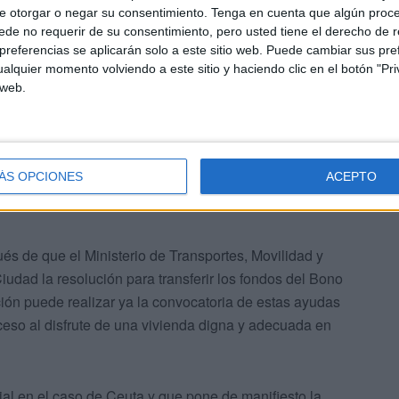
e otorgar o negar su consentimiento.
Tenga en cuenta que algún proc
l la puesta en marcha "inminente" de la convocatoria
de no requerir de su consentimiento, pero usted tiene el derecho de r
referencias se aplicarán solo a este sitio web. Puede cambiar sus pref
edida puesta en marcha por el Gobierno que preside
alquier momento volviendo a este sitio y haciendo clic en el botón "Pri
 jóvenes su emancipación o en todo caso el acceso a
 web.
 de alquiler o cesión de uso.
ÁS OPCIONES
ACEPTO
ués de que el Ministerio de Transportes, Movilidad y
udad la resolución para transferir los fondos del Bono
ión puede realizar ya la convocatoria de estas ayudas
acceso al disfrute de una vivienda digna y adecuada en
al en el caso de Ceuta y que pone de manifiesto la