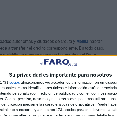
nidades autónomas y ciudades de Ceuta y
Melilla
habrán
eda a transferir el crédito correspondiente. En todo caso,
 y Melilla ya pueden convocar las ayudas del Bono
Su privacidad es importante para nosotros
0 millones de euros entre todas las regiones de España,
da autonomía recibe una cuantía dependiendo de los
s 1731
socios
almacenamos y/o accedemos a información en un disposit
sonales, como identificadores únicos e información estándar enviada 
petencias en esta iniciativa relativa al alquiler de
ntenido personalizado, medición de publicidad y contenido, investigaci
os.
Con su permiso, nosotros y nuestros socios podemos utilizar datos 
identificación mediante las características de dispositivos. Puede hacer
 en marcha "inminente"
ntimiento a nosotros y a nuestros 1731 socios para que llevemos a ca
. De forma alternativa, puede acceder a información más detallada y 