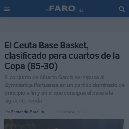
El Ceuta Base Basket,
clasificado para cuartos de la
Copa (85-30)
El conjunto de Alberto García se impuso al
Gymnástica Portuense en un partido dominado de
principio a fin y en el que consigue el pase a la
siguiente ronda
Por
Fernando Morcillo
22/03/2024 - 13:17