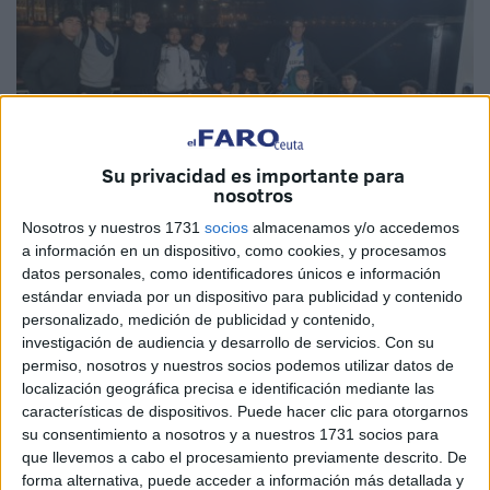
Su privacidad es importante para
nosotros
Imagen cedida
Nosotros y nuestros 1731
socios
almacenamos y/o accedemos
a información en un dispositivo, como cookies, y procesamos
datos personales, como identificadores únicos e información
estándar enviada por un dispositivo para publicidad y contenido
El
Ceuta Base Basket
se clasificó a los cuartos de final
personalizado, medición de publicidad y contenido,
de la Copa Andalucía Junior B, venciendo en un gran
investigación de audiencia y desarrollo de servicios.
Con su
permiso, nosotros y nuestros socios podemos utilizar datos de
partido al Gymnástica Portuense con un contundente 85-
localización geográfica precisa e identificación mediante las
30 en el partido correspondiente a la penúltima jornada del
características de dispositivos. Puede hacer clic para otorgarnos
grupo 1.
su consentimiento a nosotros y a nuestros 1731 socios para
que llevemos a cabo el procesamiento previamente descrito. De
El equipo de
Alberto García
cuajó un gran encuentro
forma alternativa, puede acceder a información más detallada y