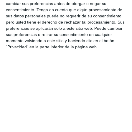
haciendo gala de una defensa impecable. Una diferencia
cambiar sus preferencias antes de otorgar o negar su
consentimiento.
Tenga en cuenta que algún procesamiento de
notable con el partido de ida ya que en ese encuentro los
sus datos personales puede no requerir de su consentimiento,
portuenses ganaron de 29 en una pista que “resbalaba
pero usted tiene el derecho de rechazar tal procesamiento. Sus
bastante” según apuntaban desde
el Ceuta Base
.
preferencias se aplicarán solo a este sitio web. Puede cambiar
sus preferencias o retirar su consentimiento en cualquier
El gran resultado de los ceutíes en Los Barrios hizo que el
momento volviendo a este sitio y haciendo clic en el botón
equipo se clasificara a cuartos de final, destacando el gran
"Privacidad" en la parte inferior de la página web.
papel que está haciendo el equipo de Albero García
esta
temporada
.
Un primer y segundo cuarto pletórico con 25 puntos en
cada uno de los cuartos llegando el descanso con 50
puntos frente a 15 de los visitantes. Un registro impecable
para los caballas que dejaron prácticamente sentenciado
el encuentro para los dos cuartos que faltaban.
Mohamed fue el que llevó en volandas al equipo a ganar
al Gymnástica con 20 puntos a sus espaldas. Hay que