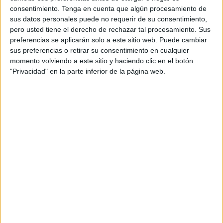
triunfo
que le permita prácticamente cerrar la clasificación,
consentimiento.
Tenga en cuenta que algún procesamiento de
contra el Gymnástica Portuense y avanzar a los cuartos de
sus datos personales puede no requerir de su consentimiento,
pero usted tiene el derecho de rechazar tal procesamiento. Sus
final de la tercera fase de la
liga provincial de Cádiz
en la
preferencias se aplicarán solo a este sitio web. Puede cambiar
categoría junior.
sus preferencias o retirar su consentimiento en cualquier
momento volviendo a este sitio y haciendo clic en el botón
Para sellar el pase, este jueves tienen que vencer “sí o sí’,
"Privacidad" en la parte inferior de la página web.
tal y como afirma el entrenador García que espera
desplegar un gran juego contra sus rivales en el pabellón
Samuel Aguilar de Los Barrios.
La Gymnástica está en el quinto puesto de este grupo 1,
también con opciones de avanzar a la siguiente ronda ya
que están con once puntos y los ceutíes con 12. En
realidad, todos los seis equipos tienen opciones de
clasificarse ya que está todo muy abierto en este grupo 1.
Con buenas sensaciones