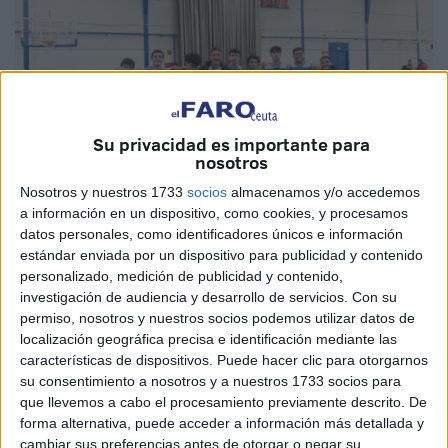
Su privacidad es importante para
nosotros
Nosotros y nuestros 1733
socios
almacenamos y/o accedemos
a información en un dispositivo, como cookies, y procesamos
datos personales, como identificadores únicos e información
Imagen de archivo
estándar enviada por un dispositivo para publicidad y contenido
personalizado, medición de publicidad y contenido,
investigación de audiencia y desarrollo de servicios.
Con su
permiso, nosotros y nuestros socios podemos utilizar datos de
El Ceuta Base se prepara para un duelo clave en su lucha
localización geográfica precisa e identificación mediante las
características de dispositivos. Puede hacer clic para otorgarnos
por clasificarse a la siguiente ronda y poder medirse a
su consentimiento a nosotros y a nuestros 1733 socios para
rivales de gran envergadura del resto de Andalucía.
que llevemos a cabo el procesamiento previamente descrito. De
forma alternativa, puede acceder a información más detallada y
Los de Alberto García Pardo buscarán este jueves un
cambiar sus preferencias antes de otorgar o negar su