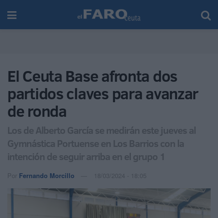
El Ceuta Base afronta dos
partidos claves para avanzar
de ronda
Los de Alberto García se medirán este jueves al
Gymnástica Portuense en Los Barrios con la
intención de seguir arriba en el grupo 1
Por
Fernando Morcillo
18/03/2024 - 18:05