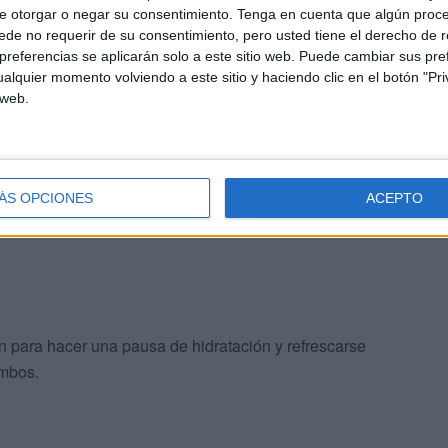
e otorgar o negar su consentimiento.
Tenga en cuenta que algún proc
de no requerir de su consentimiento, pero usted tiene el derecho de r
en por cien nueva,
comenzó el partido amistoso siendo
referencias se aplicarán solo a este sitio web. Puede cambiar sus pref
ridad
sobre el área del Ceuta B. Desde la banda, Yassin
alquier momento volviendo a este sitio y haciendo clic en el botón "Pri
an que mover el balón para hacer daño a la defensa del
 web.
propio con sus futbolistas
. Era un partido muy intenso y
ÁS OPCIONES
ACEPTO
an aumentar el ritmo en sus piernas de cara al
 para hacer una pausa de hidratación y refrescarse
ambos.