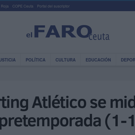
 Roja
COPE Ceuta
Portal del suscriptor
USTICIA
POLÍTICA
CULTURA
EDUCACIÓN
DEPO
ting Atlético se mi
e pretemporada (1-