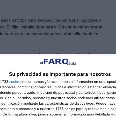
estos partidos para medirse y probar a sus jugadores y
nes.
El filial caballa debutará el 7 de septiembre frente
lo harán una semana después a domicilio también
a y son dos entrenadores que llevan el fútbol caballa en
 en este partido de preparación los dos entrenadores
rdenes a sus pupilos.
Su privacidad es importante para nosotros
s 1733
socios
almacenamos y/o accedemos a información en un disposit
sonales, como identificadores únicos e información estándar enviada 
ntenido personalizado, medición de publicidad y contenido, investigaci
os.
Con su permiso, nosotros y nuestros socios podemos utilizar datos 
identificación mediante las características de dispositivos. Puede hacer
ntimiento a nosotros y a nuestros 1733 socios para que llevemos a ca
. De forma alternativa, puede acceder a información más detallada y 