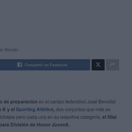
car Román
Compartir en Facebook
so de preparación
en el campo federativo José Benoliel
a B
y el
Sporting Atlético
,
dos conjuntos que más se
ichajes pero cada uno en su respetiva categoría,
el filial
para División de Honor Juvenil.