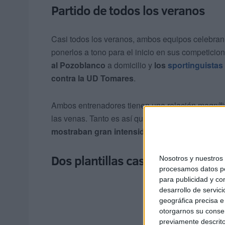
Partido de todos los veranos
Casi todos los veranos, ambos equipos celebran 
ponerlos a tono para el inicio en sus competicio
al Pozoblanco
a domicilio y
los
sportinguistas
contra la UD Tomares
.
Ambos entrenadores tienen una relación magnífic
las venas. Tanto es así que se ha podido ver que
mostraban gran intensidad a la hora de dar ó
Dos plantillas casi nuevas
Nosotros y nuestro
procesamos datos per
para publicidad y co
desarrollo de servici
geográfica precisa e 
otorgarnos su conse
previamente descrito