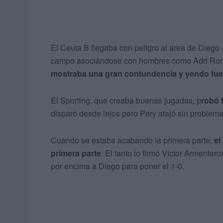
El Ceuta B llegaba con peligro al área de Diego -p
campo asociándose con hombres como Adri Rom
mostraba una gran contundencia y yendo fuer
El Sporting, que creaba buenas jugadas, p
robó 
disparó desde lejos pero Pery atajó sin problema
Cuando se estaba acabando la primera parte,
el
primera parte
. El tanto lo firmó Víctor Armenter
por encima a Diego para poner el 1-0.