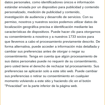
datos personales, como identificadores únicos e información
quisieron acompañar al equipo filial
. Entre ellos, una
estándar enviada por un dispositivo para publicidad y contenido
cara conocida. El jugador del primer equipo,
Abou
personalizado, medición de publicidad y contenido,
Bassinga
.
investigación de audiencia y desarrollo de servicios.
Con su
permiso, nosotros y nuestros socios podemos utilizar datos de
Posiblemente, para apoyar a compañeros con los que,
localización geográfica precisa e identificación mediante las
características de dispositivos. Puede hacer clic para otorgarnos
esta temporada, ha compartido vestuario a las órdenes de
su consentimiento a nosotros y a nuestros 1733 socios para
José Juan Romero como
Curro u Okoro
que,
que llevemos a cabo el procesamiento previamente descrito. De
precisamente, viajó el pasado fin de semana a Las Palmas
forma alternativa, puede acceder a información más detallada y
de Gran Canaria en la derrota del equipo caballa por 4-0.
cambiar sus preferencias antes de otorgar o negar su
consentimiento.
Tenga en cuenta que algún procesamiento de
Ambos fueron titulares, al igual que
Josemi
. El central del
sus datos personales puede no requerir de su consentimiento,
pero usted tiene el derecho de rechazar tal procesamiento. Sus
Sporting Atlético de División de Honor
asaltó la titularidad
preferencias se aplicarán solo a este sitio web. Puede cambiar
en un partido en el que Polaco quiso darle la oportunidad,
sus preferencias o retirar su consentimiento en cualquier
aunque no por hacer ningún tipo de experimentos.
momento volviendo a este sitio y haciendo clic en el botón
"Privacidad" en la parte inferior de la página web.
Después de todo, no estaba la cosa para probaturas ante
un férreo
CD Utrera
que, pese a presentarse en Ceuta en
zona de descenso, hizo pensar por momentos que, quizás,