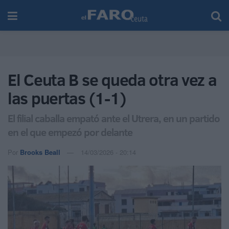
El Ceuta B se queda otra vez a
las puertas (1-1)
El filial caballa empató ante el Utrera, en un partido
en el que empezó por delante
Por
Brooks Beall
14/03/2026 - 20:14