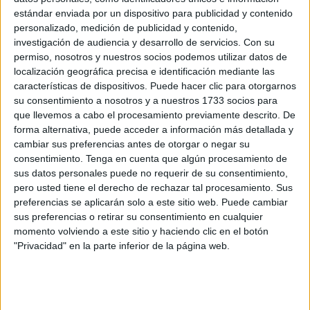
estándar enviada por un dispositivo para publicidad y contenido
El equipo de Mohamed Perita
se despedía este domingo
personalizado, medición de publicidad y contenido,
de la liga en casa ya que era el último partido que los de
investigación de audiencia y desarrollo de servicios.
Con su
permiso, nosotros y nuestros socios podemos utilizar datos de
Mohamed Perita iban a jugar en feudo caballa, el
localización geográfica precisa e identificación mediante las
penúltimo de liga ante el Pozoblanco.
La última jornada
características de dispositivos. Puede hacer clic para otorgarnos
será ante el Cartaya a domicilio
.
su consentimiento a nosotros y a nuestros 1733 socios para
que llevemos a cabo el procesamiento previamente descrito. De
Un encuentro sin aliciente
forma alternativa, puede acceder a información más detallada y
cambiar sus preferencias antes de otorgar o negar su
consentimiento.
Tenga en cuenta que algún procesamiento de
El encuentro entre caballas y cordobeses no tenía mucha
sus datos personales puede no requerir de su consentimiento,
historia puesto que a falta de dos jornadas no se jugaban
pero usted tiene el derecho de rechazar tal procesamiento. Sus
nada uno y otro equipo. El Ceuta B quería
acabar bien la
preferencias se aplicarán solo a este sitio web. Puede cambiar
sus preferencias o retirar su consentimiento en cualquier
temporada
en casa junto con su afición, esa que
no ha
momento volviendo a este sitio y haciendo clic en el botón
podido disfrutar de los playoffs
este año a Segunda
"Privacidad" en la parte inferior de la página web.
RFEF.
El filial caballa comenzó el encuentro siendo
muy incisivo
sobre el área
del Pozoblanco, demostrando que querían