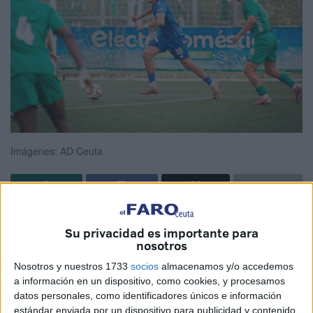
Imágenes: AD Ceuta
El
Ceuta B
vuelve a la senda de la victoria, tras derrotar al
Su privacidad es importante para
Inter Sevilla
por un abultado 1-4. El filial caballa realizó
nosotros
una
sensacional segunda parte
en la que se mostró
Nosotros y nuestros 1733
socios
almacenamos y/o accedemos
superior a su rival y, con cuatro goles, certificó el triunfo.
a información en un dispositivo, como cookies, y procesamos
datos personales, como identificadores únicos e información
El filial de la Agrupación Deportiva Ceuta tenía en la tarde
estándar enviada por un dispositivo para publicidad y contenido