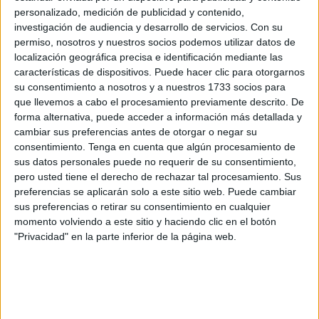
del miércoles una cita en tierras sevillanas. Los de
Perita y
personalizado, medición de publicidad y contenido,
Mohamed Mohamed
llegaban a este encuentro después
investigación de audiencia y desarrollo de servicios.
Con su
permiso, nosotros y nuestros socios podemos utilizar datos de
de la dura
derrota del fin de semana paso ante el Sevilla
localización geográfica precisa e identificación mediante las
C
por la mínima. Aún así, los caballas no querían
características de dispositivos. Puede hacer clic para otorgarnos
desaprovechar esta oportunidad ante el colista del
Grupo
su consentimiento a nosotros y a nuestros 1733 socios para
X
para poder retomar la senda de la victoria y acabar con
que llevemos a cabo el procesamiento previamente descrito. De
forma alternativa, puede acceder a información más detallada y
la racha negativa que estaban atravesando.
cambiar sus preferencias antes de otorgar o negar su
consentimiento.
Tenga en cuenta que algún procesamiento de
Para esta ocasión, Perita y Mohamed Mohamed saltaron al
sus datos personales puede no requerir de su consentimiento,
terreno de juego con un once inicial formado por
Roden,
pero usted tiene el derecho de rechazar tal procesamiento. Sus
Mancheño, Jalid, Cheito, Darío, Diego, Cobo, Kadiro,
preferencias se aplicarán solo a este sitio web. Puede cambiar
Juanpe, Mokha y Bless
.
sus preferencias o retirar su consentimiento en cualquier
momento volviendo a este sitio y haciendo clic en el botón
Primera parte sin goles
"Privacidad" en la parte inferior de la página web.
Una primera parte de encuentro en el que ni el filial ceutí ni
el conjunto local consiguieron anotar y donde
apenas
hubieron ocasiones por parte de ninguno de los dos