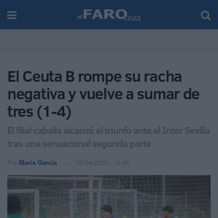
El Ceuta B rompe su racha
negativa y vuelve a sumar de
tres (1-4)
El filial caballa alcanzó el triunfo ante el Inter Sevilla
tras una sensacional segunda parte
Por
María García
30/04/2025 - 19:49