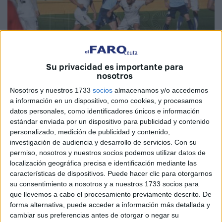
Su privacidad es importante para
nosotros
Nosotros y nuestros 1733
socios
almacenamos y/o accedemos
a información en un dispositivo, como cookies, y procesamos
Foto: Fernando Morcillo
datos personales, como identificadores únicos e información
estándar enviada por un dispositivo para publicidad y contenido
personalizado, medición de publicidad y contenido,
investigación de audiencia y desarrollo de servicios.
Con su
El Ceuta B cortó su racha de cinco partidos sin perder. El
permiso, nosotros y nuestros socios podemos utilizar datos de
equipo de Mohamed Mohamed perdió 2-0 en Gerena
localización geográfica precisa e identificación mediante las
características de dispositivos. Puede hacer clic para otorgarnos
aunque se sitúa fuera de los puestos de
descenso
.
su consentimiento a nosotros y a nuestros 1733 socios para
que llevemos a cabo el procesamiento previamente descrito. De
El
filial
del Ceuta no pudo seguir con su buena racha de
forma alternativa, puede acceder a información más detallada y
resultados desde que el técnico Mohamed cogió el equipo
cambiar sus preferencias antes de otorgar o negar su