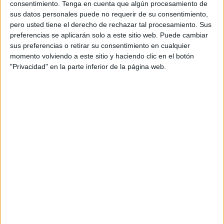
en el mes de febrero. El balance era muy bueno, de cuatro
consentimiento.
Tenga en cuenta que algún procesamiento de
partidos ganados y un partido empatado, pero en
Gerena
sus datos personales puede no requerir de su consentimiento,
pero usted tiene el derecho de rechazar tal procesamiento. Sus
todo se truncó.
preferencias se aplicarán solo a este sitio web. Puede cambiar
sus preferencias o retirar su consentimiento en cualquier
Los sevillanos dejaron sentenciado el encuentro al filo del
momento volviendo a este sitio y haciendo clic en el botón
descanso de la primera parte, en concreto los minutos 40 y
"Privacidad" en la parte inferior de la página web.
45. Arrancada ya la segunda parte en el ‘Leonardo Ramos’
los ceutíes intentaron maquillar el resultado pero no fue
posible, debido a un Gerena muy bien plantado y con
ganas de hacer el tercero.
Gracias a esta victoria, los sevillanos se colocan en
puestos de play-off, alcanzando la quinta posición a un
punto solo de Sevilla y del Puente Genil, a falta de cuatro
jornadas para el final. Lucha trepidante por estos puestos
nos deparará el final del campeonato.
Este grupo 10 de la
Tercera RFEF
, con 16 equipos, es un
grupo muy competitivo y es una división que noes fácil