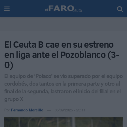
El Ceuta B cae en su estreno
en liga ante el Pozoblanco (3-
0)
El equipo de ‘Polaco’ se vio superado por el equipo
cordobés, dos tantos en la primera parte y otro al
final de la segunda, lastraron el inicio del filial en el
grupo X
Por
Fernando Morcillo
05/09/2025 - 23:11