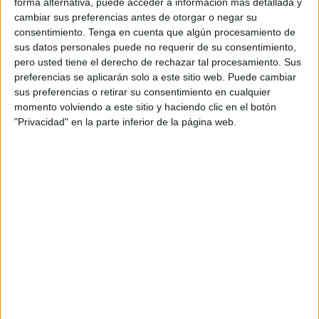
forma alternativa, puede acceder a información más detallada y
cambiar sus preferencias antes de otorgar o negar su
El
primer once del entrenador
David Álvarez ‘Polaco’ fue
consentimiento.
Tenga en cuenta que algún procesamiento de
el siguiente: Pery; Bote, Curro, Gámez, Guzmán; Cobo,
sus datos personales puede no requerir de su consentimiento,
pero usted tiene el derecho de rechazar tal procesamiento. Sus
Armenteros, Michael, Arick; Adri Rueda, Danil.
preferencias se aplicarán solo a este sitio web. Puede cambiar
sus preferencias o retirar su consentimiento en cualquier
El Ceuta B comenzó el encuentro intentando manejar el
momento volviendo a este sitio y haciendo clic en el botón
control del juego y plasmar en el terreno de juego ese
"Privacidad" en la parte inferior de la página web.
buen fútbol que tanto se ha visto en pretemporada y que
ha sido gusto del entrenador,
pero costaba mucho entrar
en el partido debido a que el Pozoblanco estaba bien
plantado
en el terreno de juego.
Primer tanto
El primer tanto de los cordobeses
iba a llegar en el
minuto 23 con el tanto de Abizanda
, que batió a Pery
para poner el 1-0 inaugurando la cuenta en el marcador en
el estadio local.