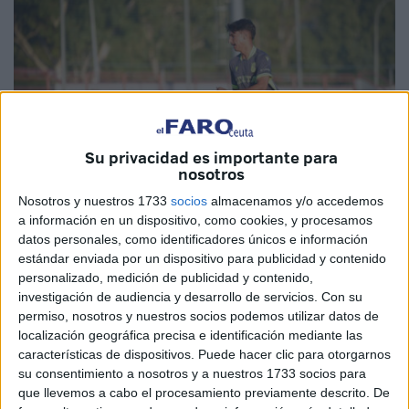
Su privacidad es importante para
nosotros
Nosotros y nuestros 1733
socios
almacenamos y/o accedemos
a información en un dispositivo, como cookies, y procesamos
datos personales, como identificadores únicos e información
Imagen de archivo
estándar enviada por un dispositivo para publicidad y contenido
personalizado, medición de publicidad y contenido,
investigación de audiencia y desarrollo de servicios.
Con su
permiso, nosotros y nuestros socios podemos utilizar datos de
El Ceuta B
ha empezado la liga en Tercer RFEF en el
localización geográfica precisa e identificación mediante las
características de dispositivos. Puede hacer clic para otorgarnos
grupo X visitando Pozoblanco
. El filial caballa no ha
su consentimiento a nosotros y a nuestros 1733 socios para
comenzado de la mejor manera en liga, ya que han
que llevemos a cabo el procesamiento previamente descrito. De
perdido
por un 3-0 ante
el Pozoblanco
en Córdoba.