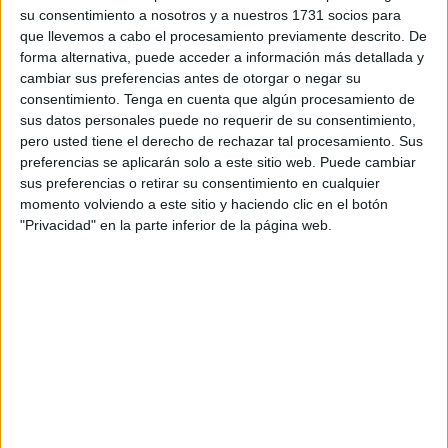
su consentimiento a nosotros y a nuestros 1731 socios para
Los goles fueron obra de Javi Gámez y Abraham Bueno.
que llevemos a cabo el procesamiento previamente descrito. De
forma alternativa, puede acceder a información más detallada y
Este sábado, el equipo dirigido por David Álvarez ‘Polaco’
cambiar sus preferencias antes de otorgar o negar su
ha dado otro golpe sobre la mesa
al imponerse con
consentimiento.
Tenga en cuenta que algún procesamiento de
autoridad por 0-2 al FC Marbellí
, un conjunto que
sus datos personales puede no requerir de su consentimiento,
también milita en la Tercera RFEF, aunque en el Grupo 9.
pero usted tiene el derecho de rechazar tal procesamiento. Sus
preferencias se aplicarán solo a este sitio web. Puede cambiar
El filial sigue
engrasando la máquina para su debut en
sus preferencias o retirar su consentimiento en cualquier
momento volviendo a este sitio y haciendo clic en el botón
Tercera RFEF
y el partido contra el Marbellí ha sido una
"Privacidad" en la parte inferior de la página web.
prueba de fuego ya que es un equipo de Tercera pero que
milita en el grupo 9. El Ceuta B ha dejado buenas
sensaciones en el terreno de juego y todavía le quedan
tres partidos más por disputarse.
El Ceuta
B suma su segunda victoria en
pretemporada
después de la lograda hace unos días contra la
UD San
Pedro por 1-3
y empató sin goles en un triangular contra
el Algeciras y el UD Los Barrios.