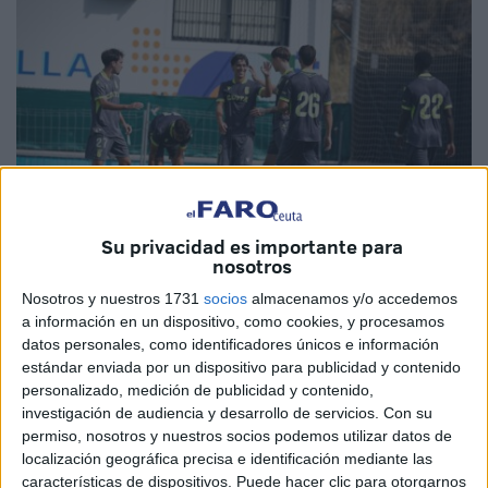
Su privacidad es importante para
nosotros
Fotos: AD Ceuta
Nosotros y nuestros 1731
socios
almacenamos y/o accedemos
a información en un dispositivo, como cookies, y procesamos
datos personales, como identificadores únicos e información
estándar enviada por un dispositivo para publicidad y contenido
personalizado, medición de publicidad y contenido,
El Ceuta B
continúa su preparación de cara a su
investigación de audiencia y desarrollo de servicios.
Con su
esperado debut en el Grupo X
de la Tercera RFEF el
permiso, nosotros y nuestros socios podemos utilizar datos de
próximo 7 de septiembre frente al
CD Pozoblanco
, y lo
localización geográfica precisa e identificación mediante las
características de dispositivos. Puede hacer clic para otorgarnos
está haciendo con paso firme y
grandes sensaciones.