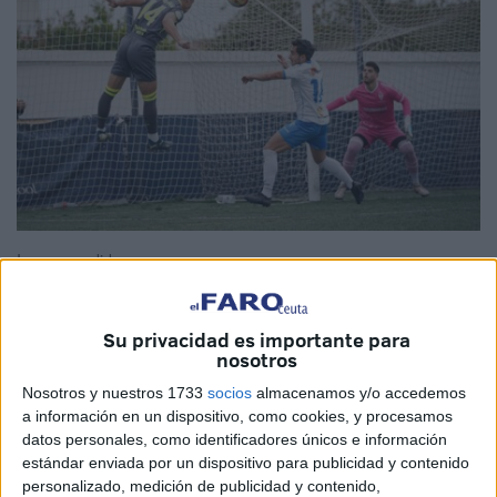
Imagen cedida
Su privacidad es importante para
nosotros
La AD Ceuta B
a
fronta este miércoles una cita
Nosotros y nuestros 1733
socios
almacenamos y/o accedemos
importante en el estadio José Martínez ‘Pirri’
, donde
a información en un dispositivo, como cookies, y procesamos
recibirá al Tomares a partir de las 13:00 horas en un
datos personales, como identificadores únicos e información
encuentro correspondiente al grupo 10 de Tercera RFEF.
estándar enviada por un dispositivo para publicidad y contenido
El partido,
aplazado en su día por la borrasca Emilia
, se
personalizado, medición de publicidad y contenido,