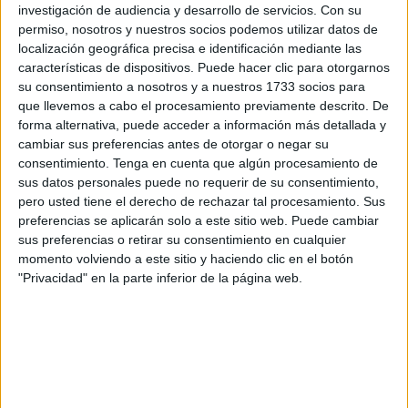
presenta ahora como una oportunidad clave para ambos
investigación de audiencia y desarrollo de servicios.
Con su
permiso, nosotros y nuestros socios podemos utilizar datos de
conjuntos en un momento
delicado de la temporada.
localización geográfica precisa e identificación mediante las
características de dispositivos. Puede hacer clic para otorgarnos
El filial caballa
busca reencontrarse con la victoria tras
su consentimiento a nosotros y a nuestros 1733 socios para
un inicio de año complicado
. La derrota por 3-1 ante el
que llevemos a cabo el procesamiento previamente descrito. De
Castilleja en la última jornada dejó al Ceuta B con la
forma alternativa, puede acceder a información más detallada y
sensación de haber dado un paso atrás en sus
cambiar sus preferencias antes de otorgar o negar su
consentimiento.
Tenga en cuenta que algún procesamiento de
aspiraciones, por lo que el choque de este miércoles cobra
sus datos personales puede no requerir de su consentimiento,
aún más relevancia.
pero usted tiene el derecho de rechazar tal procesamiento. Sus
preferencias se aplicarán solo a este sitio web. Puede cambiar
Apoyo de la afición
sus preferencias o retirar su consentimiento en cualquier
momento volviendo a este sitio y haciendo clic en el botón
"Privacidad" en la parte inferior de la página web.
El objetivo no es otro que hacerse fuerte en casa
,
apoyarse en su afición y sumar tres puntos que le permitan
volver a engancharse de lleno a la lucha por los puestos
de playoff de ascenso a Segunda RFEF.
El cuerpo técnico
confía en que el equipo
muestre una