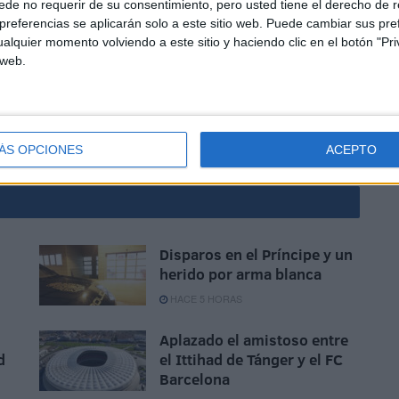
de no requerir de su consentimiento, pero usted tiene el derecho de r
referencias se aplicarán solo a este sitio web. Puede cambiar sus pref
alquier momento volviendo a este sitio y haciendo clic en el botón "Pri
 web.
n respeto.
ÁS OPCIONES
ACEPTO
Disparos en el Príncipe y un
herido por arma blanca
HACE 5 HORAS
Aplazado el amistoso entre
d
el Ittihad de Tánger y el FC
Barcelona