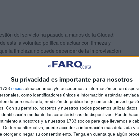
gestión del servicio ha pasado a manos de la Ciudad.
 está la voluntad política de actuar con firmeza y
que la limpieza no puede depender de la improvisación
Su privacidad es importante para nosotros
s 1733
socios
almacenamos y/o accedemos a información en un disposit
sonales, como identificadores únicos e información estándar enviada 
ntenido personalizado, medición de publicidad y contenido, investigaci
os.
Con su permiso, nosotros y nuestros socios podemos utilizar datos 
sables políticos no escuchan ahora, lo harán en las
identificación mediante las características de dispositivos. Puede hacer
 necesidad básica. Y cuando se descuida, no solo se
ntimiento a nosotros y a nuestros 1733 socios para que llevemos a ca
n quienes deben velar por el bienestar común.
. De forma alternativa, puede acceder a información más detallada y 
e otorgar o negar su consentimiento.
Tenga en cuenta que algún proc