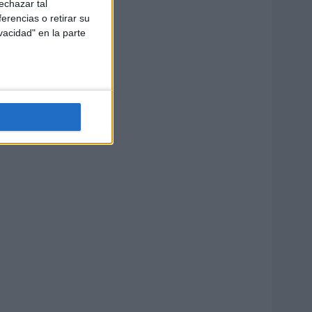
echazar tal
erencias o retirar su
vacidad" en la parte