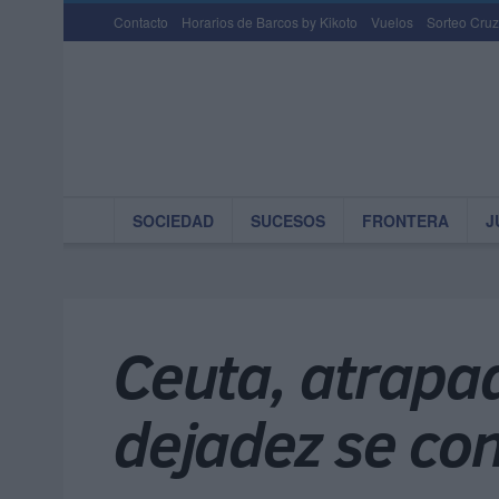
Contacto
Horarios de Barcos by Kikoto
Vuelos
Sorteo Cruz
SOCIEDAD
SUCESOS
FRONTERA
J
Ceuta, atrapad
dejadez se co