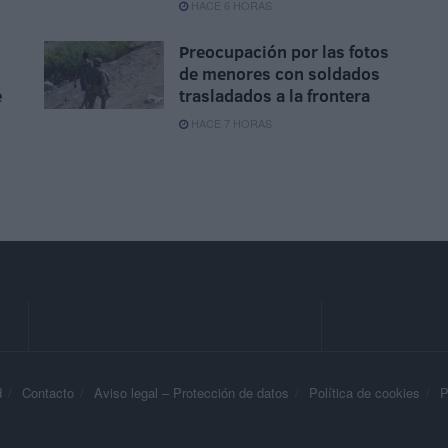
HACE 6 HORAS
Preocupación por las fotos
de menores con soldados
e
trasladados a la frontera
HACE 7 HORAS
d
Contacto
Aviso legal – Protección de datos
Política de cookies
P