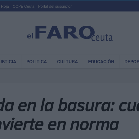
 Roja
COPE Ceuta
Portal del suscriptor
USTICIA
POLÍTICA
CULTURA
EDUCACIÓN
DEPO
a en la basura: cu
nvierte en norma