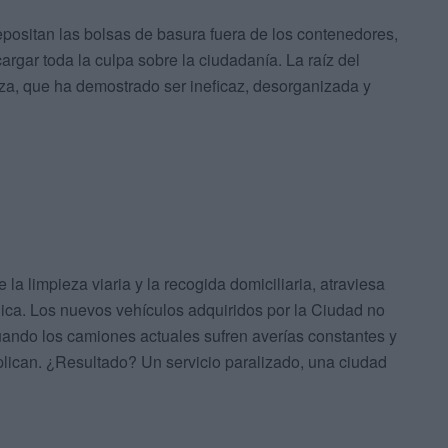
epositan las bolsas de basura fuera de los contenedores,
gar toda la culpa sobre la ciudadanía. La raíz del
ieza, que ha demostrado ser ineficaz, desorganizada y
 limpieza viaria y la recogida domiciliaria, atraviesa
nica. Los nuevos vehículos adquiridos por la Ciudad no
 cuando los camiones actuales sufren averías constantes y
plican. ¿Resultado? Un servicio paralizado, una ciudad