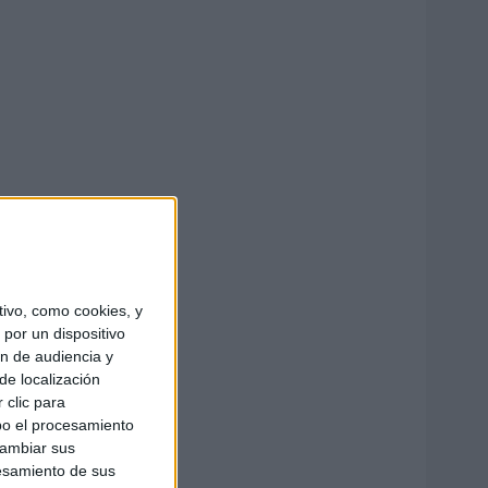
ivo, como cookies, y
por un dispositivo
ón de audiencia y
de localización
 clic para
bo el procesamiento
cambiar sus
esamiento de sus