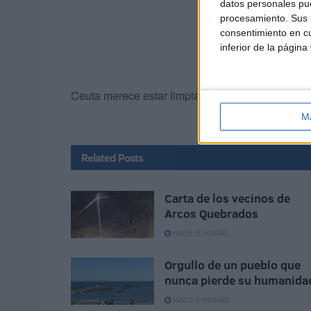
datos personales pue
procesamiento. Sus p
consentimiento en cu
inferior de la página
Ceuta merece estar limpia. Y los ceutíes merece
M
Related
Posts
Carta de los vecinos de
Arcos Quebrados
HACE 5 HORAS
Orgullo de un pueblo que
nunca pierde su humanida
HACE 6 HORAS