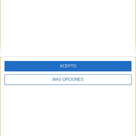
altitud.
Tags:
AEMET
Medio Ambiente
Tiempo y clima
Related
Posts
La otra huella de la crisis migratoria:
toneladas de residuos invaden el litoral
de Ceuta
ACEPTO
HACE 5 DÍAS
MÁS OPCIONES
Así afectan las olas de calor a la sangre y
al cerebro
HACE 1 SEMANA
Moeve y Naturgy duplican el ahorro en
los repostajes de este verano
HACE 1 SEMANA