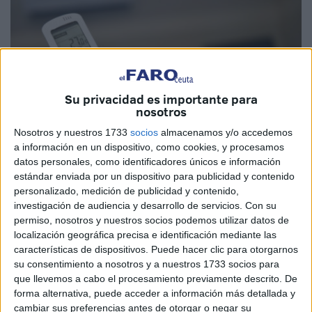
Su privacidad es importante para
nosotros
Nosotros y nuestros 1733
socios
almacenamos y/o accedemos
a información en un dispositivo, como cookies, y procesamos
datos personales, como identificadores únicos e información
Imagen de archivo
estándar enviada por un dispositivo para publicidad y contenido
personalizado, medición de publicidad y contenido,
investigación de audiencia y desarrollo de servicios.
Con su
permiso, nosotros y nuestros socios podemos utilizar datos de
localización geográfica precisa e identificación mediante las
Enero de 2024
ha marcado otro hito
en lo que al
características de dispositivos. Puede hacer clic para otorgarnos
aumento de las
temperaturas
se refiere en Ceuta. La
su consentimiento a nosotros y a nuestros 1733 socios para
ciudad autónoma registró el día 15 la más alta alcanzada
que llevemos a cabo el procesamiento previamente descrito. De
nunca el primer mes del año (23,4 grados) y la media de
forma alternativa, puede acceder a información más detallada y
sus 31 jornadas fue la más elevada (16) de la serie
cambiar sus preferencias antes de otorgar o negar su