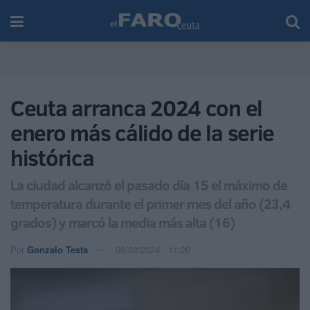
Ceuta arranca 2024 con el
enero más cálido de la serie
histórica
La ciudad alcanzó el pasado día 15 el máximo de
temperatura durante el primer mes del año (23,4
grados) y marcó la media más alta (16)
Por
Gonzalo Testa
08/02/2024 - 11:20