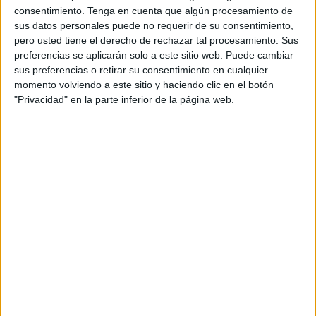
consentimiento.
Tenga en cuenta que algún procesamiento de
histórica.
sus datos personales puede no requerir de su consentimiento,
pero usted tiene el derecho de rechazar tal procesamiento. Sus
“Se trató de un mes extremadamente cálido”, ha valorado
preferencias se aplicarán solo a este sitio web. Puede cambiar
el Ministerio para la
Transición Ecológica
y el Reto
sus preferencias o retirar su consentimiento en cualquier
Demográfico, del que depende la Agencia Estatal de
momento volviendo a este sitio y haciendo clic en el botón
Meteorología
(Aemet)
.
"Privacidad" en la parte inferior de la página web.
Según el Gobierno central, el primer mes de 2024 “ha sido
en conjunto extremadamente cálido, con una temperatura
media sobre la España peninsular de 8,4 grados Celsius,
valor que queda 2,4 por encima de la media de este mes”.
“Se ha tratado del mes de enero más cálido desde el
comienzo de la serie en 1961, habiendo superado en 0,4
grados a enero de 2016, que era hasta ahora el más cálido
de la serie”, ha precisado.
Ceuta alcanzó el 19 de julio del año pasado la
mayor
temperatura
registrada nunca en la ciudad (40,8 grados).