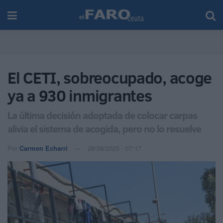
El CETI, sobreocupado, acoge
ya a 930 inmigrantes
La última decisión adoptada de colocar carpas
alivia el sistema de acogida, pero no lo resuelve
Por
Carmen Echarri
28/08/2025 - 07:17