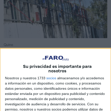
Quino
Su privacidad es importante para
El Centro de Estancia Temporal de Inmigrantes,
CETI,
nosotros
acoge ya a 930 inmigrantes
que, además de ocupar las
Nosotros y nuestros 1733
socios
almacenamos y/o accedemos
distintas habitaciones con las que cuentan estas
a información en un dispositivo, como cookies, y procesamos
instalaciones ubicadas en el Jaral, han llenado las
datos personales, como identificadores únicos e información
estándar enviada por un dispositivo para publicidad y contenido
distintas
carpas que tuvieron que colocarse
en este
personalizado, medición de publicidad y contenido,
punto de acogida de Ceuta.
investigación de audiencia y desarrollo de servicios.
Con su
permiso, nosotros y nuestros socios podemos utilizar datos de