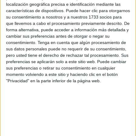
Según fuentes consultadas por este periódico, tras las
localización geográfica precisa e identificación mediante las
constantes
entradas por mar y tierra
, en este caso
características de dispositivos. Puede hacer clic para otorgarnos
sorteando el vallado, la cifra de ocupación es ya de 930
su consentimiento a nosotros y a nuestros 1733 socios para
personas, uno de los
picos más elevados
de este recinto.
que llevemos a cabo el procesamiento previamente descrito. De
forma alternativa, puede acceder a información más detallada y
Las tiendas habilitadas para extender la acogida que
cambiar sus preferencias antes de otorgar o negar su
consentimiento.
Tenga en cuenta que algún procesamiento de
oficialmente puede dispensar esta instalación -512- se
sus datos personales puede no requerir de su consentimiento,
dispusieron en distintos puntos del CETI, también en la
pero usted tiene el derecho de rechazar tal procesamiento. Sus
parte dedicada a las prácticas deportivas.
preferencias se aplicarán solo a este sitio web. Puede cambiar
sus preferencias o retirar su consentimiento en cualquier
Medidas extraordinarias
momento volviendo a este sitio y haciendo clic en el botón
"Privacidad" en la parte inferior de la página web.
Se han tenido que tomar estas medidas extraordinarias
para, precisamente, poder acoger a todos los que llegan y
no adoptar esa decisión extrema, y denunciada por varias
oenegés, de impedir nuevas entradas en el centro, como
se llegó a ordenar desde la administración central.
El
Ministerio de Inclusión, Seguridad Social y