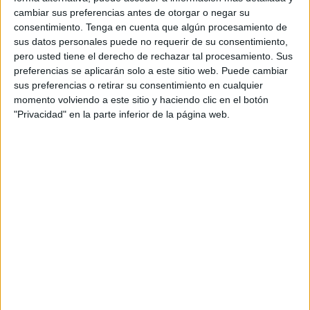
músicos, una ‘Jornada de músicas del mundo’ que dio
cambiar sus preferencias antes de otorgar o negar su
comienzo con una pequeña reflexión sobre la importancia
consentimiento.
Tenga en cuenta que algún procesamiento de
de la música y cómo ésta es capaz de unir diferentes
sus datos personales puede no requerir de su consentimiento,
pero usted tiene el derecho de rechazar tal procesamiento. Sus
culturas y estilos musicales.
preferencias se aplicarán solo a este sitio web. Puede cambiar
sus preferencias o retirar su consentimiento en cualquier
Para ello se llevó a cabo una pequeña muestra de
momento volviendo a este sitio y haciendo clic en el botón
diferentes estilos musicales interpretados por los usuarios
"Privacidad" en la parte inferior de la página web.
y voluntarios del Centro de inmigrantes San Antonio,
Adnan El Kharraz y Fatiha Ahmed, con la colaboración de
la maestra de Música del mismo centro, Gema Pilar
Alemany.
En la jornada se interpretaron piezas como ‘Improvisación
y fantasía flamenca’, ‘Mi estrella blanca’, diferentes piezas
de música clásica al piano o el tema ‘Hallelujah’, entre
otros.
Los usuarios del Centro de inmigrantes de