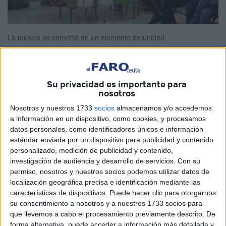
La música se convirtió en un elemento de unidad
Su privacidad es importante para
nosotros
La Fundación Márgenes y Vínculos y
Nosotros y nuestros 1733
socios
almacenamos y/o accedemos
el colegio Reina Sofía organizaron
a información en un dispositivo, como cookies, y procesamos
datos personales, como identificadores únicos e información
una jornada musical de estilos de
estándar enviada por un dispositivo para publicidad y contenido
todas partes del mundo
personalizado, medición de publicidad y contenido,
investigación de audiencia y desarrollo de servicios.
Con su
permiso, nosotros y nuestros socios podemos utilizar datos de
La Fundación Márgenes y Vínculos junto al Centro de
localización geográfica precisa e identificación mediante las
Inmigrantes San Antonio y en colaboración con el CEIP
características de dispositivos. Puede hacer clic para otorgarnos
Reina Sofía y el AMPA del mismo, organizaron el pasado
su consentimiento a nosotros y a nuestros 1733 socios para
que llevemos a cabo el procesamiento previamente descrito. De
jueves, con motivo del día de Santa Cecilia, patrona de los
forma alternativa, puede acceder a información más detallada y