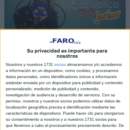
Su privacidad es importante para
nosotros
Nosotros y nuestros 1731
socios
almacenamos y/o accedemos
a información en un dispositivo, como cookies, y procesamos
datos personales, como identificadores únicos e información
Imagen cedida
estándar enviada por un dispositivo para publicidad y contenido
personalizado, medición de publicidad y contenido,
investigación de audiencia y desarrollo de servicios.
Con su
permiso, nosotros y nuestros socios podemos utilizar datos de
localización geográfica precisa e identificación mediante las
El Centro de
Buceo
Burbujas de Ceuta organiza el taller
características de dispositivos. Puede hacer clic para otorgarnos
subacuático
Club Junior para el próximo 26 al 30 de junio
su consentimiento a nosotros y a nuestros 1731 socios para
donde los más pequeños de la ciudad podrán disfrutar de
que llevemos a cabo el procesamiento previamente descrito. De