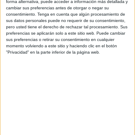
habilidades
acuáticas
y relacionados con el agua. La
forma alternativa, puede acceder a información más detallada y
cambiar sus preferencias antes de otorgar o negar su
actividad está destinada a jóvenes de 8 a 15 años de
consentimiento.
Tenga en cuenta que algún procesamiento de
edad, y para los que hay inscritos “alrededor de diez
sus datos personales puede no requerir de su consentimiento,
personas”, según indica Javier Galán, directivo de la
pero usted tiene el derecho de rechazar tal procesamiento. Sus
escuela.
preferencias se aplicarán solo a este sitio web. Puede cambiar
sus preferencias o retirar su consentimiento en cualquier
Los monitores impartirán clases y nociones sobre el buceo
momento volviendo a este sitio y haciendo clic en el botón
"Privacidad" en la parte inferior de la página web.
en las que consistirán identificación de peces,
avistamiento de cetáceos y concienciación
medioambiental.
Los apuntados al curso dispondrán por parte del
club
los
accesorios acordes y necesarios para realizar este taller
subacuático.
El Centro de Buceo Burbujas alcanzará su novena edición
este año. Javier Galán es el director de la escuela del
centro de buceo Burbujas y el encargado de coordinar las
actividades relacionadas con el club: “Decidimos hacer