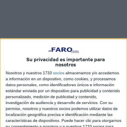
Su privacidad es importante para
Fotos y vídeo: Kike Román
nosotros
Nosotros y nuestros 1733
socios
almacenamos y/o accedemos
a información en un dispositivo, como cookies, y procesamos
datos personales, como identificadores únicos e información
Esta tarde a las 20:00 horas ha dado comienzo la
estándar enviada por un dispositivo para publicidad y contenido
tradicional cena de
Navidad
de nuestros
mayores
en el
personalizado, medición de publicidad y contenido,
investigación de audiencia y desarrollo de servicios.
Con su
hotel La Muralla, en Ceuta.
permiso, nosotros y nuestros socios podemos utilizar datos de
localización geográfica precisa e identificación mediante las
El presidente de la Ciudad,
Juan Vivas
, ha visitado a los
características de dispositivos. Puede hacer clic para otorgarnos
comensales para desearles una hermosa y entretenida
su consentimiento a nosotros y a nuestros 1733 socios para