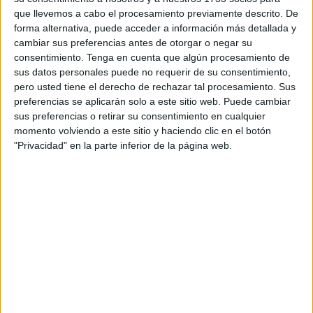
velada. Ha realizado una ruta por las mesas para ofrecer
que llevemos a cabo el procesamiento previamente descrito. De
un saludo cercano a los asistentes y todos han respondido
forma alternativa, puede acceder a información más detallada y
con simpatía.
cambiar sus preferencias antes de otorgar o negar su
consentimiento.
Tenga en cuenta que algún procesamiento de
Se hizo fotos con los presentes e incluso posó con un
sus datos personales puede no requerir de su consentimiento,
pero usted tiene el derecho de rechazar tal procesamiento. Sus
gorrito con forma de árbol de Navidad, dejando una
preferencias se aplicarán solo a este sitio web. Puede cambiar
imagen muy simpática antes del comienzo de la cena.
sus preferencias o retirar su consentimiento en cualquier
momento volviendo a este sitio y haciendo clic en el botón
También ha acudido Nabila Benzina, consejera de
"Privacidad" en la parte inferior de la página web.
Sanidad y Servicios Sociales, que ha ofrecido su saludo
cercano a los mayores.
En esta cena, además de una exquisita comida también se
puede disfrutar de música en directo, habiendo sido
habilitado un escenario para la orquesta que pondrá
música
al evento.
Además de la orquesta, el coro creado por los
mayores
también está previsto que amenice la cena con sus cantos.