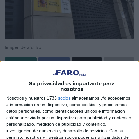
Imagen de archivo
Hace tres días me telefoneó un compañero para denunciar
Su privacidad es importante para
la situación de inferioridad de condiciones de los ceutíes
nosotros
para conseguir una plaza en las oposiciones para la
Nosotros y nuestros 1733
socios
almacenamos y/o accedemos
Guardia Civil, Policía Nacional o Fuerzas Armadas.
a información en un dispositivo, como cookies, y procesamos
datos personales, como identificadores únicos e información
La razón es que nuestros hijos y vecinos no pueden
estándar enviada por un dispositivo para publicidad y contenido
obtener el permiso de conducir por falta de examinadores
personalizado, medición de publicidad y contenido,
de tráfico y, por tanto, perdían la posibilidad de conseguir
investigación de audiencia y desarrollo de servicios.
Con su
permiso, nosotros y nuestros socios podemos utilizar datos de
puntos para los baremos de las distintas oposiciones.