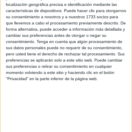
localización geográfica precisa e identificación mediante las
características de dispositivos. Puede hacer clic para otorgarnos
Le contesté que dirigir un escrito al responsable no
su consentimiento a nosotros y a nuestros 1733 socios para
solucionaría nada, tardarían meses en contestar, que lo
que llevemos a cabo el procesamiento previamente descrito. De
mejor era una denuncia en los medios de comunicación.
forma alternativa, puede acceder a información más detallada y
cambiar sus preferencias antes de otorgar o negar su
Unos días más tarde, denunció los hechos en El Faro de
consentimiento.
Tenga en cuenta que algún procesamiento de
Ceuta.
sus datos personales puede no requerir de su consentimiento,
pero usted tiene el derecho de rechazar tal procesamiento. Sus
Abrió una caja que estaba cerrada y de la que nadie se
preferencias se aplicarán solo a este sitio web. Puede cambiar
sus preferencias o retirar su consentimiento en cualquier
atrevía a denunciar. Trasladó la vergüenza como ceutí y
momento volviendo a este sitio y haciendo clic en el botón
las carencias de un servicio público importante para miles
"Privacidad" en la parte inferior de la página web.
de ceutíes.
Una vez publicada la denuncia el Partido Popular ponía “el
grito en el cielo” y denunciaba esta situación, cosa que me
parece muy bien, pero a la vez, desmoraliza a cualquier
ciudadano con dos dedos de frente. ¿Por qué?
Parece que vivimos en una ciudad donde las decisiones