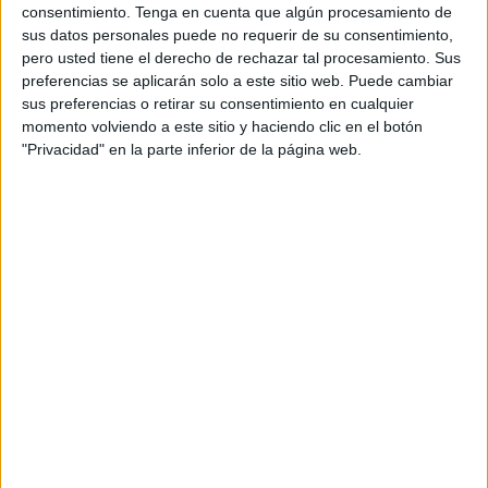
ahora que luchar, y mucho, por mejorar la situación de los
consentimiento.
Tenga en cuenta que algún procesamiento de
empresarios de Ceuta, por pelear desde la Confederación
sus datos personales puede no requerir de su consentimiento,
por alcanzar logros y por mirar por las mejoras de todos,
pero usted tiene el derecho de rechazar tal procesamiento. Sus
preferencias se aplicarán solo a este sitio web. Puede cambiar
demostrando que quien persigue únicamente sus propios
sus preferencias o retirar su consentimiento en cualquier
intereses se termina estrellando.
momento volviendo a este sitio y haciendo clic en el botón
"Privacidad" en la parte inferior de la página web.
Campos tiene preparación, sabe de lo que habla y, sobre
todo, inspira confianza por los muchos años que lleva
implicada en los asuntos que afectan al sector
empresarial. Son claves importantes para una mujer que
pone rostro a la CECE en uno de los momentos más
delicados, con una crisis empresarial sin igual y con unas
diferencias gravísimas en cuanto al trato que se da a
determinados sectores. Hay mucho por lo que trabajar, hay
que forjar una Confederación con personalidad, sin
polémicas, sin escándalos. Porque los empresarios están
para mantener empresas y crear puestos de trabajos
dignos, aportando una riqueza a una tierra que la necesita,