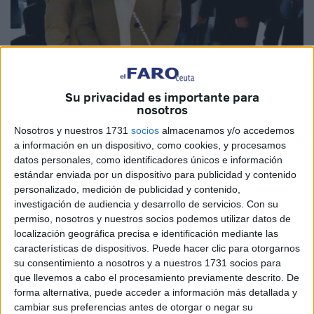
Su privacidad es importante para
nosotros
Nosotros y nuestros 1731
socios
almacenamos y/o accedemos
La Confederación de Empresarios vivió ayer unas
a información en un dispositivo, como cookies, y procesamos
votaciones que serán recordadas no solo por lo positivo -el
datos personales, como identificadores únicos e información
elevado número de participantes, símbolo de la
estándar enviada por un dispositivo para publicidad y contenido
preocupación existente- sino también por lo negativo -la
personalizado, medición de publicidad y contenido,
investigación de audiencia y desarrollo de servicios.
Con su
sucia campaña lanzada solo horas antes con mentiras-.
permiso, nosotros y nuestros socios podemos utilizar datos de
Ganó la mejor opción, la de Arantxa Campos. Poner la
localización geográfica precisa e identificación mediante las
CECE en manos de quien ya ha demostrado cómo dirige
características de dispositivos. Puede hacer clic para otorgarnos
la Cámara hubiera sido un desastre, con el riesgo además
su consentimiento a nosotros y a nuestros 1731 socios para
que llevemos a cabo el procesamiento previamente descrito. De
de que perdiera su identidad propia y arrojando a la
forma alternativa, puede acceder a información más detallada y
basura años de historia. No ha sido así. Campos tendrá
cambiar sus preferencias antes de otorgar o negar su