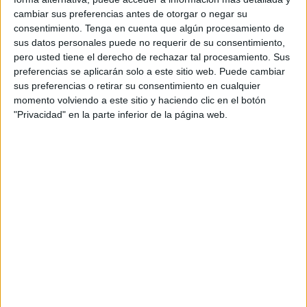
de
Empresarios
de Ceuta, Arantxa Campos, semanas
cambiar sus preferencias antes de otorgar o negar su
atrás en la toma de posesión en Sevilla del presidente de
consentimiento.
Tenga en cuenta que algún procesamiento de
la Confederación de Empresarios de Andalucía (CEA),
sus datos personales puede no requerir de su consentimiento,
pero usted tiene el derecho de rechazar tal procesamiento. Sus
Javier González de Lara, empieza a dar sus primeros
preferencias se aplicarán solo a este sitio web. Puede cambiar
frutos ya que con este nuevo liderazgo la CECE está
sus preferencias o retirar su consentimiento en cualquier
estableciendo relaciones y nexos de colaboración con
momento volviendo a este sitio y haciendo clic en el botón
representantes de otras zonas del país. "Se produjeron
"Privacidad" en la parte inferior de la página web.
numerosos contactos entre responsables de las distintas
asociaciones de empresas andaluzas y autoridades
autonómicas y locales de varias regiones de España",
detalla la CECE a través de una nota de prensa.
En ese sentido detallan que la recién nombrada presidenta
pudo reanudar el diálogo con el representante de la ciudad
hermana de
Melilla
, José Luís Martínez Lázaro, pudiendo
ambos, en esta ocasión, intercambiar informaciones y
comentar los problemas que afectan a las dos ciudades
autónomas. Y es que, no hay que olvidar, la situación de