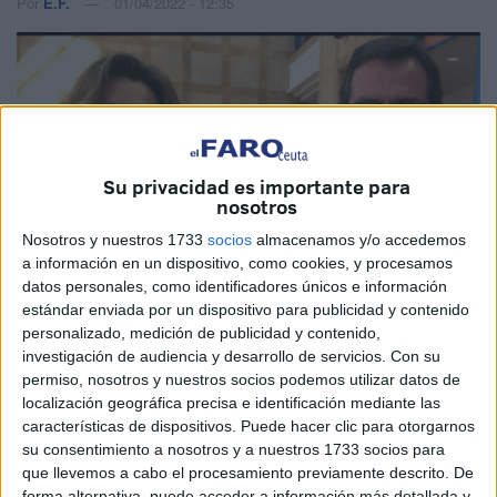
Por
E.F.
01/04/2022 - 12:35
Su privacidad es importante para
nosotros
Nosotros y nuestros 1733
socios
almacenamos y/o accedemos
a información en un dispositivo, como cookies, y procesamos
datos personales, como identificadores únicos e información
estándar enviada por un dispositivo para publicidad y contenido
personalizado, medición de publicidad y contenido,
investigación de audiencia y desarrollo de servicios.
Con su
Imagen cedida
permiso, nosotros y nuestros socios podemos utilizar datos de
localización geográfica precisa e identificación mediante las
características de dispositivos. Puede hacer clic para otorgarnos
su consentimiento a nosotros y a nuestros 1733 socios para
que llevemos a cabo el procesamiento previamente descrito. De
La presencia de la nueva presidenta de la Confederación
forma alternativa, puede acceder a información más detallada y