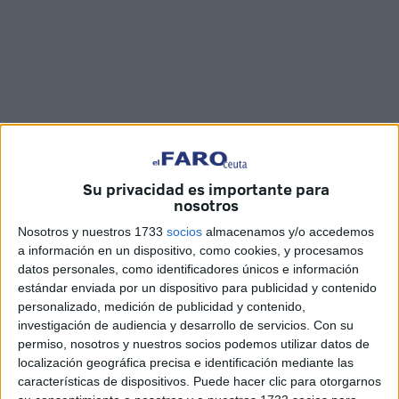
Su privacidad es importante para
Imagen cedida
nosotros
Nosotros y nuestros 1733
socios
almacenamos y/o accedemos
a información en un dispositivo, como cookies, y procesamos
datos personales, como identificadores únicos e información
El Centro de Estudios y Conservación de Animales
estándar enviada por un dispositivo para publicidad y contenido
personalizado, medición de publicidad y contenido,
Marinos de Ceuta (
Cecam
) ha liberado este lunes con
investigación de audiencia y desarrollo de servicios.
Con su
éxito a un
rorcual aliblanco
que había quedado atrapado
permiso, nosotros y nuestros socios podemos utilizar datos de
en las redes de la almadrabeta, la cual se encuentra en la
localización geográfica precisa e identificación mediante las
bahía sur de la ciudad autónoma. Los actuantes han
características de dispositivos. Puede hacer clic para otorgarnos