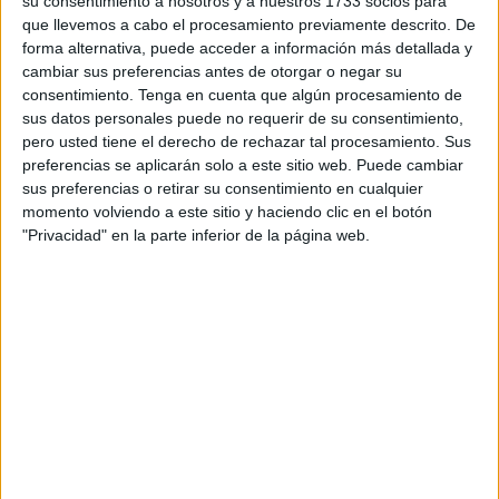
su consentimiento a nosotros y a nuestros 1733 socios para
soltado al ejemplar que ha proseguido su camino ya que
que llevemos a cabo el procesamiento previamente descrito. De
se encontraba en buen estado.
forma alternativa, puede acceder a información más detallada y
cambiar sus preferencias antes de otorgar o negar su
Sobre las 10.00 de la mañana, se ha avistado a este
consentimiento.
Tenga en cuenta que algún procesamiento de
cetáceo de unos ocho o nueve metros aproximadamente
sus datos personales puede no requerir de su consentimiento,
dentro del copo de la
almadraba
. "El animal estaba con
pero usted tiene el derecho de rechazar tal procesamiento. Sus
fuerza aunque muchos parasitos", han detallado desde
preferencias se aplicarán solo a este sitio web. Puede cambiar
sus preferencias o retirar su consentimiento en cualquier
Cecam.
momento volviendo a este sitio y haciendo clic en el botón
"Privacidad" en la parte inferior de la página web.
Un veterinario ha evaluado a esta ballena pequeña y, una
vez han comprobado que se encontraba en buenas
condiciones, la han soltado para que prosiguiese su ruta.
Desde la asociación calculan que hace aproximadamente
dos años que no recuperaban a un rorcual aliblanco.
Al encontrarse en buenas condiciones, no ha sido
necesario su traslado a ningún centro de recuperación. En
las labores de rescate han colaborado tanto miembros de
la asociación como los buzos de la almadraba.